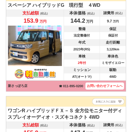
スペーシア
ハイブリッドG 現行型 ４WD
支払総額
本体価格
諸費用
(税込)
(税込)
(税込)
153.9
144.2
9.7
万円
万円
万円
整備
保証
法定整備付
保証付
年式
走行距離
2023年(R5)
3,120km
車検
車体色
2年付
ミモザイエロー
ミッション
駆動
AT(オートマ)
4WD
新さっぽろ店
お問い合わせ
フォームへ
☎ 011-895-0200
ワゴンR
ハイブリッドＦＸ－Ｓ 全方位モニター付ディ
スプレイオーディオ・スズキコネクト 4WD
支払総額
本体価格
諸費用
(税込)
(税込)
(税込)