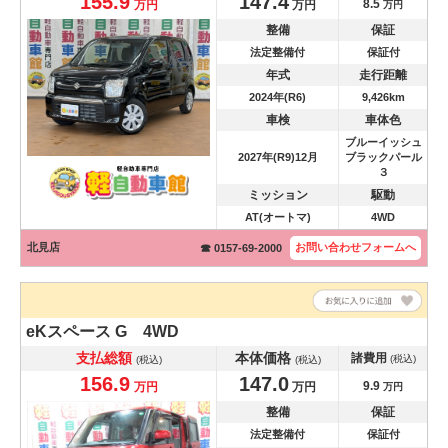
155.9
147.4
8.5
万円
万円
万円
整備
保証
法定整備付
保証付
年式
走行距離
2024年(R6)
9,426km
車検
車体色
ブルーイッシュ
2027年(R9)12月
ブラックパール
３
ミッション
駆動
AT(オートマ)
4WD
北見店
お問い合わせ
フォームへ
☎ 0157-69-2000
eKスペース
G 4WD
支払総額
本体価格
諸費用
(税込)
(税込)
(税込)
156.9
147.0
9.9
万円
万円
万円
整備
保証
法定整備付
保証付