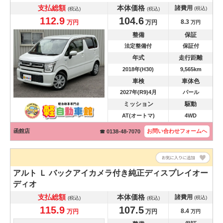
支払総額
本体価格
諸費用
(税込)
(税込)
(税込)
112.9
104.6
8.3
万円
万円
万円
整備
保証
法定整備付
保証付
年式
走行距離
2018年(H30)
9,565km
車検
車体色
2027年(R9)4月
パール
ミッション
駆動
AT(オートマ)
4WD
函館店
お問い合わせ
フォームへ
☎ 0138-48-7070
アルト
Ｌ バックアイカメラ付き純正ディスプレイオー
ディオ
支払総額
本体価格
諸費用
(税込)
(税込)
(税込)
115.9
107.5
8.4
万円
万円
万円