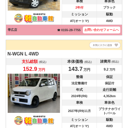
車検
車体色
2年付
ブラック
ミッション
駆動
AT(オートマ)
4WD
帯広店
お問い合わせ
フォームへ
☎ 0155-28-7755
N-WGN
L 4WD
支払総額
本体価格
諸費用
(税込)
(税込)
(税込)
152.9
143.7
9.2
万円
万円
万円
整備
保証
法定整備付
保証付
年式
走行距離
2024年(R6)
4,352km
車検
車体色
プラチナホワイ
2027年(R9)11月
トパール
ミッション
駆動
AT(オートマ)
4WD