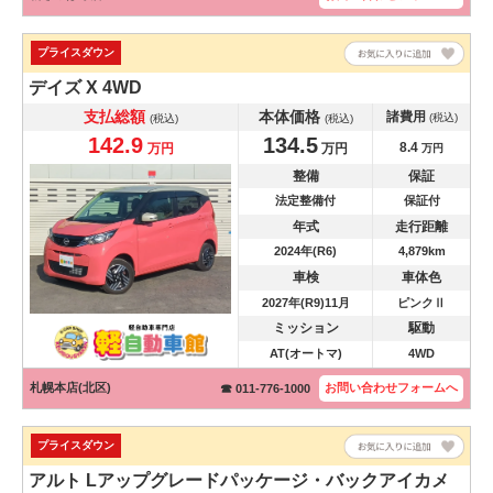
プライスダウン
デイズ
X 4WD
支払総額
本体価格
諸費用
(税込)
(税込)
(税込)
142.9
134.5
8.4
万円
万円
万円
整備
保証
法定整備付
保証付
年式
走行距離
2024年(R6)
4,879km
車検
車体色
2027年(R9)11月
ピンクⅡ
ミッション
駆動
AT(オートマ)
4WD
札幌本店(北区)
お問い合わせ
フォームへ
☎ 011-776-1000
プライスダウン
アルト
Lアップグレードパッケージ・バックアイカメ