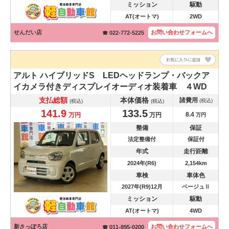
ミッション
駆動
AT(オートマ)
2WD
せんだい店
お問い合わせ
フォームへ
☎ 022-772-5225
アルト
ハイブリッドS LEDヘッドランプ・バックア
イカメラ付きディスプレイオーディオ装着車 ４WD
支払総額
本体価格
諸費用
(税込)
(税込)
(税込)
141.9
133.5
8.4
万円
万円
万円
整備
保証
法定整備付
保証付
年式
走行距離
2024年(R6)
2,154km
車検
車体色
2027年(R9)12月
ベージュⅡ
ミッション
駆動
AT(オートマ)
4WD
新さっぽろ店
お問い合わせ
フォームへ
☎ 011-895-0200