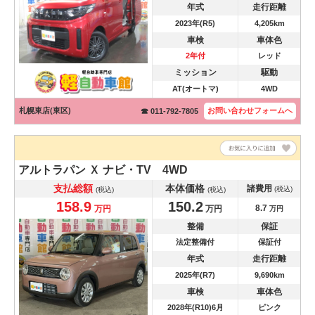
年式
走行距離
2023年(R5)
4,205km
車検
車体色
2年付
レッド
ミッション
駆動
AT(オートマ)
4WD
札幌東店(東区)
お問い合わせ
フォームへ
☎ 011-792-7805
アルトラパン
Ｘ ナビ・TV 4WD
支払総額
本体価格
諸費用
(税込)
(税込)
(税込)
158.9
150.2
8.7
万円
万円
万円
整備
保証
法定整備付
保証付
年式
走行距離
2025年(R7)
9,690km
車検
車体色
2028年(R10)6月
ピンク