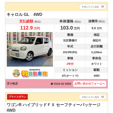
キャロル
GL 4WD
支払総額
本体価格
諸費用
(税込)
(税込)
(税込)
112.9
103.0
9.9
万円
万円
万円
整備
保証
法定整備付
保証付
年式
走行距離
2023年(R5)
5,226km
車検
車体色
2年付
ホワイト
ミッション
駆動
AT(オートマ)
4WD
苫小牧店
お問い合わせ
フォームへ
☎ 0144-52-5000
プライスダウン
ワゴンR
ハイブリッドＦＸ セーフティーパッケージ
4WD