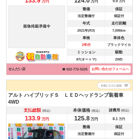
133.9
124.0
9.9
万円
万円
万円
整備
保証
法定整備付
保証付
年式
走行距離
2021年(R3)
7,006km
車検
車体色
2年付
ブラックマイカ
ミッション
駆動
AT(オートマ)
2WD
せんだい店
お問い合わせ
フォームへ
☎ 022-772-5225
アルト
ハイブリッドＳ ＬＥＤヘッドランプ装着車
4WD
支払総額
本体価格
諸費用
(税込)
(税込)
(税込)
133.9
125.8
8.1
万円
万円
万円
整備
保証
法定整備付
保証付