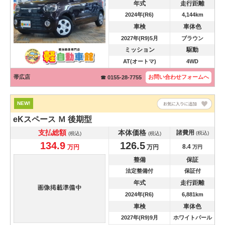
年式
走行距離
2024年(R6)
4,144km
車検
車体色
2027年(R9)5月
ブラウン
ミッション
駆動
AT(オートマ)
4WD
帯広店
お問い合わせ
フォームへ
☎ 0155-28-7755
NEW!
eKスペース
Ｍ 後期型
支払総額
本体価格
諸費用
(税込)
(税込)
(税込)
134.9
126.5
8.4
万円
万円
万円
整備
保証
法定整備付
保証付
年式
走行距離
2024年(R6)
6,881km
車検
車体色
2027年(R9)9月
ホワイトパール