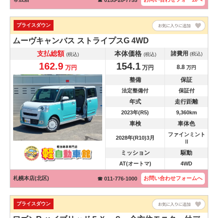
プライスダウン
ムーヴキャンバス
ストライプスG 4WD
支払総額
本体価格
諸費用
(税込)
(税込)
(税込)
162.9
154.1
8.8
万円
万円
万円
整備
保証
法定整備付
保証付
年式
走行距離
2023年(R5)
9,360km
車検
車体色
ファインミント
2028年(R10)3月
Ⅱ
ミッション
駆動
AT(オートマ)
4WD
札幌本店(北区)
お問い合わせ
フォームへ
☎ 011-776-1000
プライスダウン