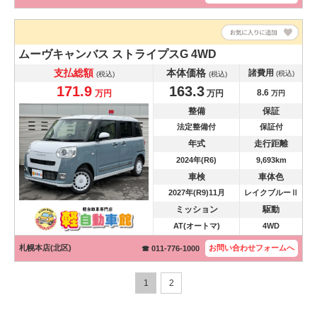
ムーヴキャンバス
ストライプスG 4WD
支払総額
本体価格
諸費用
(税込)
(税込)
(税込)
171.9
163.3
8.6
万円
万円
万円
整備
保証
法定整備付
保証付
年式
走行距離
2024年(R6)
9,693km
車検
車体色
2027年(R9)11月
レイクブルーⅡ
ミッション
駆動
AT(オートマ)
4WD
札幌本店(北区)
お問い合わせ
フォームへ
☎ 011-776-1000
1
2