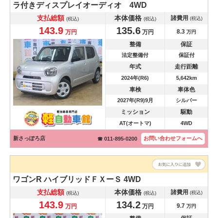
ラ付きディスプレイオーディオ 4WD
支払総額
本体価格
諸費用
(税込)
(税込)
(税込)
143.9
135.6
8.3
万円
万円
万円
整備
保証
法定整備付
保証付
年式
走行距離
2024年(R6)
5,642km
車検
車体色
2027年(R9)9月
シルバー
ミッション
駆動
AT(オートマ)
4WD
新さっぽろ店
お問い合わせ
フォームへ
☎ 011-895-0200
ワゴンR
ハイブリッドＦＸーＳ 4WD
支払総額
本体価格
諸費用
(税込)
(税込)
(税込)
143.9
134.2
9.7
万円
万円
万円