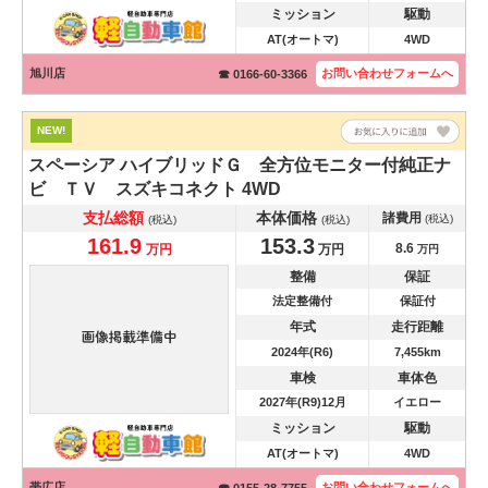
ミッション
駆動
AT(オートマ)
4WD
旭川店
お問い合わせ
フォームへ
☎ 0166-60-3366
NEW!
スペーシア
ハイブリッドＧ 全方位モニター付純正ナ
ビ ＴＶ スズキコネクト 4WD
支払総額
本体価格
諸費用
(税込)
(税込)
(税込)
161.9
153.3
8.6
万円
万円
万円
整備
保証
法定整備付
保証付
年式
走行距離
2024年(R6)
7,455km
車検
車体色
2027年(R9)12月
イエロー
ミッション
駆動
AT(オートマ)
4WD
帯広店
お問い合わせ
フォームへ
☎ 0155-28-7755