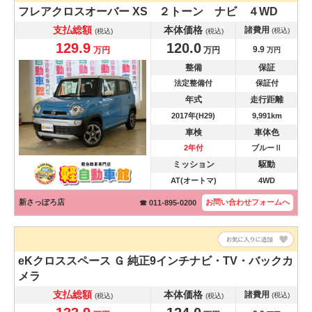
フレアクロスオーバー
XS ２トーン ナビ ４WD
支払総額
本体価格
諸費用
(税込)
(税込)
(税込)
129.9
120.0
9.9
万円
万円
万円
整備
保証
法定整備付
保証付
年式
走行距離
2017年(H29)
9,991km
車検
車体色
2年付
ブルーⅡ
ミッション
駆動
AT(オートマ)
4WD
新さっぽろ店
お問い合わせ
フォームへ
☎ 011-895-0200
eKクロススペース
Ｇ 純正9インチナビ・TV・バックカ
メラ
支払総額
本体価格
諸費用
(税込)
(税込)
(税込)