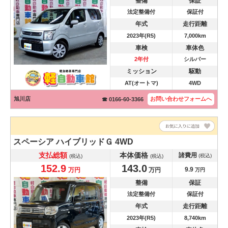
整備
保証
法定整備付
保証付
年式
走行距離
2023年(R5)
7,000km
車検
車体色
2年付
シルバー
ミッション
駆動
AT(オートマ)
4WD
旭川店
お問い合わせ
フォームへ
☎ 0166-60-3366
スペーシア
ハイブリッドＧ 4WD
支払総額
本体価格
諸費用
(税込)
(税込)
(税込)
152.9
143.0
9.9
万円
万円
万円
整備
保証
法定整備付
保証付
年式
走行距離
2023年(R5)
8,740km