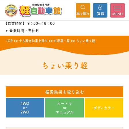
MENU
【営業時間】 9：30～18：00
営業時間・定休日
TOP
中古軽自動車を探す
在庫車一覧
ちょい乗り軽
ちょい乗り軽
検索結果を絞り込む
4WD
オートマ
or
or
ボディカラー
2WD
マニュアル