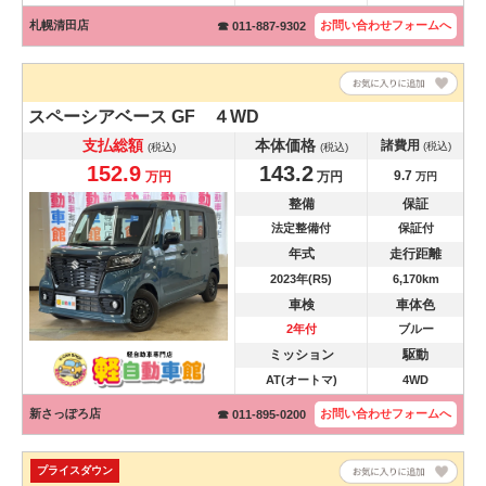
札幌清田店
お問い合わせ
フォームへ
☎ 011-887-9302
スペーシアベース
GF ４WD
支払総額
本体価格
諸費用
(税込)
(税込)
(税込)
152.9
143.2
9.7
万円
万円
万円
整備
保証
法定整備付
保証付
年式
走行距離
2023年(R5)
6,170km
車検
車体色
2年付
ブルー
ミッション
駆動
AT(オートマ)
4WD
新さっぽろ店
お問い合わせ
フォームへ
☎ 011-895-0200
プライスダウン