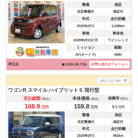
整備
保証
法定整備付
保証付
年式
走行距離
2025年(R7)
2,248km
車検
車体色
2028年(R10)7月
ワインレッド
ミッション
駆動
AT(オートマ)
4WD
帯広店
お問い合わせ
フォームへ
☎ 0155-28-7755
ワゴンR スマイル
ハイブリットＳ 現行型
支払総額
本体価格
諸費用
(税込)
(税込)
(税込)
168.9
159.8
9.1
万円
万円
万円
整備
保証
法定整備付
保証付
年式
走行距離
2025年(R7)
992km