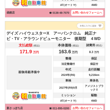
AT(オートマ)
4WD
函館店
お問い合わせ
フォームへ
☎ 0138-48-7070
デイズ
ハイウェスターX アーバンクロム 純正ナ
ビ・TV・アラウンドビューモニター 後期型 ４WD
支払総額
本体価格
諸費用
(税込)
(税込)
(税込)
171.9
163.6
8.3
万円
万円
万円
整備
保証
法定整備付
保証付
年式
走行距離
2024年(R6)
9,216km
車検
車体色
アメジストブラ
2027年(R9)9月
ックⅡ
ミッション
駆動
AT(オートマ)
4WD
新さっぽろ店
お問い合わせ
フォームへ
☎ 011-895-0200