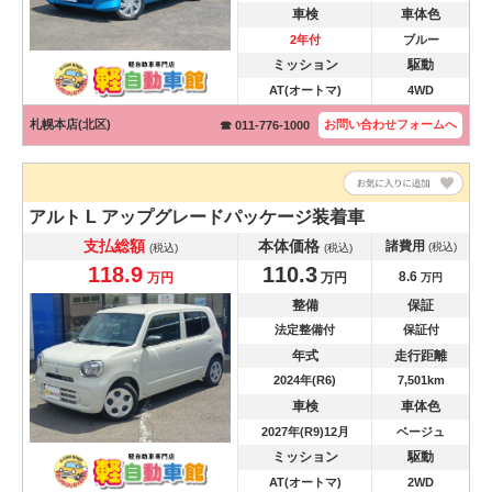
車検
車体色
2年付
ブルー
ミッション
駆動
AT(オートマ)
4WD
札幌本店(北区)
お問い合わせ
フォームへ
☎ 011-776-1000
アルト
L アップグレードパッケージ装着車
支払総額
本体価格
諸費用
(税込)
(税込)
(税込)
118.9
110.3
8.6
万円
万円
万円
整備
保証
法定整備付
保証付
年式
走行距離
2024年(R6)
7,501km
車検
車体色
2027年(R9)12月
ベージュ
ミッション
駆動
AT(オートマ)
2WD