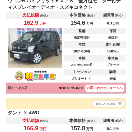
ワゴンR
ハイブリッドＦＸ－Ｓ 全方位モニター付デ
ィスプレイオーディオ・スズキコネクト
支払総額
本体価格
諸費用
(税込)
(税込)
(税込)
162.9
154.6
8.3
万円
万円
万円
整備
保証
法定整備付
保証付
年式
走行距離
2024年(R6)
6,583km
車検
車体色
2027年(R9)9月
ブラック
ミッション
駆動
AT(オートマ)
4WD
新さっぽろ店
お問い合わせ
フォームへ
☎ 011-895-0200
タント
Ｘ 4WD
支払総額
本体価格
諸費用
(税込)
(税込)
(税込)
166.9
157.8
9.1
万円
万円
万円