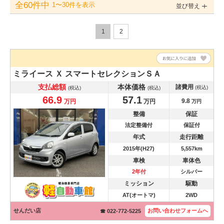
全60件中
1〜30件を表示
並び替え
1
2
ミライース
Ｘ スマートセレクションＳＡ
支払総額
本体価格
諸費用
(税込)
(税込)
(税込)
66.9
57.1
9.8
万円
万円
万円
整備
保証
法定整備付
保証付
年式
走行距離
2015年(H27)
5,557km
車検
車体色
2年付
シルバー
ミッション
駆動
AT(オートマ)
2WD
せんだい店
お問い合わせ
フォームへ
☎ 022-772-5225