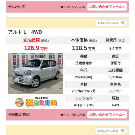
せんだい店
お問い合わせ
フォームへ
☎ 022-772-5225
アルト
L 4WD
支払総額
本体価格
諸費用
(税込)
(税込)
(税込)
126.9
118.5
8.4
万円
万円
万円
整備
保証
法定整備付
保証付
年式
走行距離
2024年(R6)
1,331km
車検
車体色
2027年(R9)12月
シルバー
ミッション
駆動
AT(オートマ)
4WD
札幌東店(東区)
お問い合わせ
フォームへ
☎ 011-792-7805