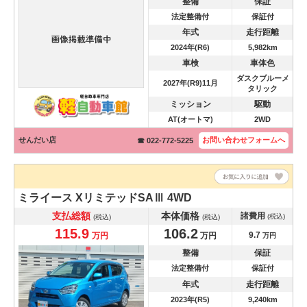
整備
保証
法定整備付
保証付
年式
走行距離
2024年(R6)
5,982km
車検
車体色
ダスクブルーメ
2027年(R9)11月
タリック
ミッション
駆動
AT(オートマ)
2WD
せんだい店
お問い合わせ
フォームへ
☎ 022-772-5225
ミライース
XリミテッドSAⅢ 4WD
支払総額
本体価格
諸費用
(税込)
(税込)
(税込)
115.9
106.2
9.7
万円
万円
万円
整備
保証
法定整備付
保証付
年式
走行距離
2023年(R5)
9,240km