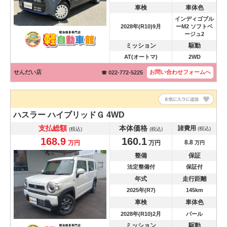
車検
車体色
インディゴブル
2028年(R10)9月
ーM2 ソフトベ
ージュ2
ミッション
駆動
AT(オートマ)
2WD
せんだい店
お問い合わせ
フォームへ
☎ 022-772-5225
ハスラー
ハイブリッドＧ 4WD
支払総額
本体価格
諸費用
(税込)
(税込)
(税込)
168.9
160.1
8.8
万円
万円
万円
整備
保証
法定整備付
保証付
年式
走行距離
2025年(R7)
145km
車検
車体色
2028年(R10)2月
パール
ミッション
駆動