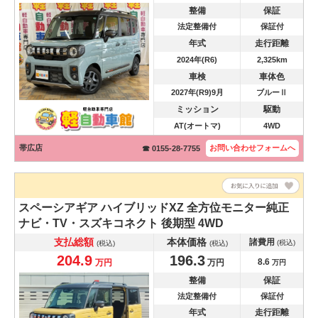
整備
保証
法定整備付
保証付
年式
走行距離
2024年(R6)
2,325km
車検
車体色
2027年(R9)9月
ブルーⅡ
ミッション
駆動
AT(オートマ)
4WD
帯広店
お問い合わせ
フォームへ
☎ 0155-28-7755
スペーシアギア
ハイブリッドXZ 全方位モニター純正
ナビ・TV・スズキコネクト 後期型 4WD
支払総額
本体価格
諸費用
(税込)
(税込)
(税込)
204.9
196.3
8.6
万円
万円
万円
整備
保証
法定整備付
保証付
年式
走行距離