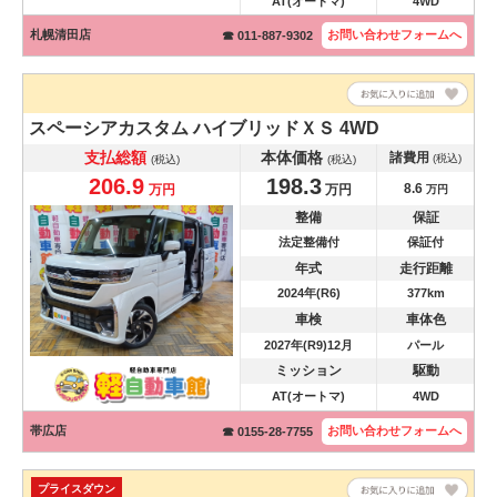
AT(オートマ)
4WD
札幌清田店
お問い合わせ
フォームへ
☎ 011-887-9302
スペーシアカスタム
ハイブリッドＸＳ 4WD
支払総額
本体価格
諸費用
(税込)
(税込)
(税込)
206.9
198.3
8.6
万円
万円
万円
整備
保証
法定整備付
保証付
年式
走行距離
2024年(R6)
377km
車検
車体色
2027年(R9)12月
パール
ミッション
駆動
AT(オートマ)
4WD
帯広店
お問い合わせ
フォームへ
☎ 0155-28-7755
プライスダウン