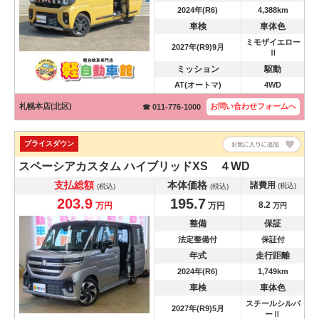
2024年(R6)
4,388km
車検
車体色
ミモザイエロー
2027年(R9)9月
Ⅱ
ミッション
駆動
AT(オートマ)
4WD
札幌本店(北区)
お問い合わせ
フォームへ
☎ 011-776-1000
プライスダウン
スペーシアカスタム
ハイブリッドXS ４WD
支払総額
本体価格
諸費用
(税込)
(税込)
(税込)
203.9
195.7
8.2
万円
万円
万円
整備
保証
法定整備付
保証付
年式
走行距離
2024年(R6)
1,749km
車検
車体色
スチールシルバ
2027年(R9)5月
ーⅡ