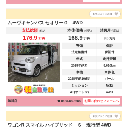
ムーヴキャンバス
セオリーＧ 4WD
支払総額
本体価格
諸費用
(税込)
(税込)
(税込)
176.9
168.9
8.0
万円
万円
万円
整備
保証
法定整備付
保証付
年式
走行距離
2025年(R7)
8,610km
車検
車体色
2028年(R10)5月
パール
ミッション
駆動
AT(オートマ)
4WD
旭川店
お問い合わせ
フォームへ
☎ 0166-60-3366
ワゴンR スマイル
ハイブリッド Ｓ 現行型 4WD