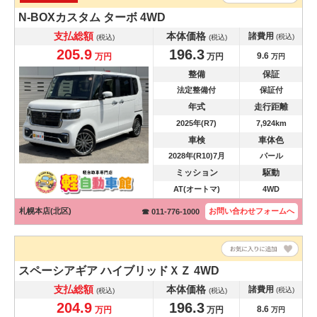
N-BOXカスタム
ターボ 4WD
支払総額
本体価格
諸費用
(税込)
(税込)
(税込)
205.9
196.3
9.6
万円
万円
万円
整備
保証
法定整備付
保証付
年式
走行距離
2025年(R7)
7,924km
車検
車体色
2028年(R10)7月
パール
ミッション
駆動
AT(オートマ)
4WD
札幌本店(北区)
お問い合わせ
フォームへ
☎ 011-776-1000
スペーシアギア
ハイブリッドＸＺ 4WD
支払総額
本体価格
諸費用
(税込)
(税込)
(税込)
204.9
196.3
8.6
万円
万円
万円