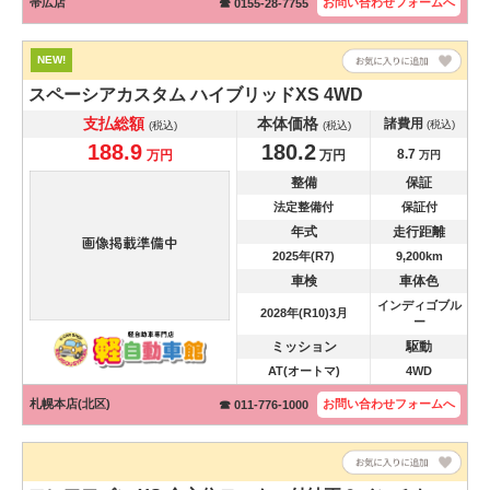
帯広店
お問い合わせ
フォームへ
☎ 0155-28-7755
NEW!
スペーシアカスタム
ハイブリッドXS 4WD
支払総額
本体価格
諸費用
(税込)
(税込)
(税込)
188.9
180.2
8.7
万円
万円
万円
整備
保証
法定整備付
保証付
年式
走行距離
2025年(R7)
9,200km
車検
車体色
インディゴブル
2028年(R10)3月
ー
ミッション
駆動
AT(オートマ)
4WD
札幌本店(北区)
お問い合わせ
フォームへ
☎ 011-776-1000