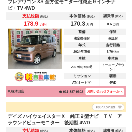
フレアワゴン
XS 全方位モニター付純正９インチナ
ビ・TV 4WD
支払総額
本体価格
諸費用
(税込)
(税込)
(税込)
178.9
170.3
8.6
万円
万円
万円
整備
保証
法定整備付
保証付
年式
走行距離
2024年(R6)
8,704km
車検
車体色
トーニーブラウ
2027年(R9)9月
ンⅡ
ミッション
駆動
AT(オートマ)
4WD
札幌清田店
お問い合わせ
フォームへ
☎ 011-887-9302
デイズ
ハイウェイスターＸ 純正９型ナビ ＴＶ ア
ラウンドビューモニター 後期型 4WD
支払総額
本体価格
諸費用
(税込)
(税込)
(税込)