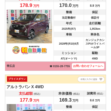
178.9
170.0
8.9
万円
万円
万円
整備
保証
法定整備付
保証付
年式
走行距離
2025年(R7)
1,953km
車検
車体色
カンジュクカシ
2028年(R10)9月
スP/ホワイトパ
ール3P
ミッション
駆動
AT(オートマ)
4WD
帯広店
お問い合わせ
フォームへ
☎ 0155-28-7755
プライスダウン
アルトラパン
X 4WD
支払総額
本体価格
諸費用
(税込)
(税込)
(税込)
177.9
169.3
8.6
万円
万円
万円
整備
保証