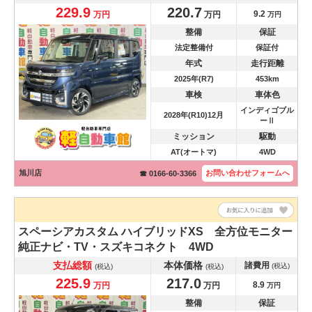
229.9
220.7
9.2
万円
万円
万円
整備
保証
法定整備付
保証付
年式
走行距離
2025年(R7)
453km
車検
車体色
インディゴブル
2028年(R10)12月
ーⅡ
ミッション
駆動
AT(オートマ)
4WD
旭川店
お問い合わせ
フォームへ
☎ 0166-60-3366
スペーシアカスタム
ハイブリッドXS 全方位モニター
純正ナビ・TV・スズキコネクト 4WD
支払総額
本体価格
諸費用
(税込)
(税込)
(税込)
225.9
217.0
8.9
万円
万円
万円
整備
保証