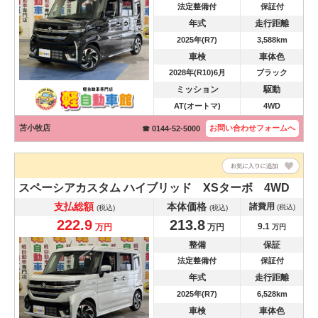
法定整備付
保証付
年式
走行距離
2025年(R7)
3,588km
車検
車体色
2028年(R10)6月
ブラック
ミッション
駆動
AT(オートマ)
4WD
苫小牧店
お問い合わせ
フォームへ
☎ 0144-52-5000
スペーシアカスタム
ハイブリッド XSターボ 4WD
支払総額
本体価格
諸費用
(税込)
(税込)
(税込)
222.9
213.8
9.1
万円
万円
万円
整備
保証
法定整備付
保証付
年式
走行距離
2025年(R7)
6,528km
車検
車体色