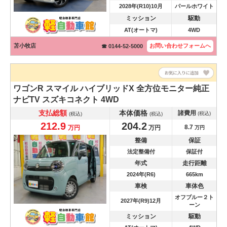
2028年(R10)10月
パールホワイト
ミッション
駆動
AT(オートマ)
4WD
苫小牧店
お問い合わせ
フォームへ
☎ 0144-52-5000
ワゴンR スマイル
ハイブリッドX 全方位モニター純正
ナビTV スズキコネクト 4WD
支払総額
本体価格
諸費用
(税込)
(税込)
(税込)
212.9
204.2
8.7
万円
万円
万円
整備
保証
法定整備付
保証付
年式
走行距離
2024年(R6)
665km
車検
車体色
オフブルー２ト
2027年(R9)12月
ーン
ミッション
駆動