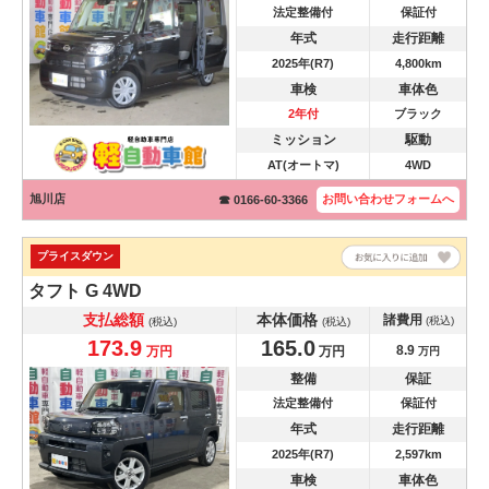
法定整備付
保証付
年式
走行距離
2025年(R7)
4,800km
車検
車体色
2年付
ブラック
ミッション
駆動
AT(オートマ)
4WD
旭川店
お問い合わせ
フォームへ
☎ 0166-60-3366
プライスダウン
タフト
G 4WD
支払総額
本体価格
諸費用
(税込)
(税込)
(税込)
173.9
165.0
8.9
万円
万円
万円
整備
保証
法定整備付
保証付
年式
走行距離
2025年(R7)
2,597km
車検
車体色