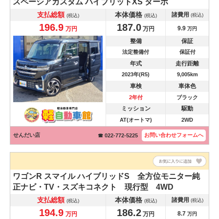
スペーシアカスタム
ハイブリットXS ターボ
支払総額
本体価格
諸費用
(税込)
(税込)
(税込)
196.9
187.0
9.9
万円
万円
万円
整備
保証
法定整備付
保証付
年式
走行距離
2023年(R5)
9,005km
車検
車体色
2年付
ブラック
ミッション
駆動
AT(オートマ)
2WD
せんだい店
お問い合わせ
フォームへ
☎ 022-772-5225
ワゴンR スマイル
ハイブリッドS 全方位モニター純
正ナビ・TV・スズキコネクト 現行型 4WD
支払総額
本体価格
諸費用
(税込)
(税込)
(税込)
194.9
186.2
8.7
万円
万円
万円