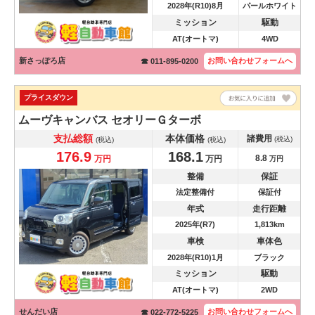
2028年(R10)8月
パールホワイト
ミッション
駆動
AT(オートマ)
4WD
新さっぽろ店
お問い合わせ
フォームへ
☎ 011-895-0200
プライスダウン
ムーヴキャンバス
セオリーＧターボ
支払総額
本体価格
諸費用
(税込)
(税込)
(税込)
176.9
168.1
8.8
万円
万円
万円
整備
保証
法定整備付
保証付
年式
走行距離
2025年(R7)
1,813km
車検
車体色
2028年(R10)1月
ブラック
ミッション
駆動
AT(オートマ)
2WD
せんだい店
お問い合わせ
フォームへ
☎ 022-772-5225