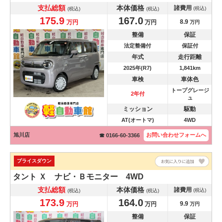
支払総額
本体価格
諸費用
(税込)
(税込)
(税込)
175.9
167.0
8.9
万円
万円
万円
整備
保証
法定整備付
保証付
年式
走行距離
2025年(R7)
1,841km
車検
車体色
トープグレージ
2年付
ュ
ミッション
駆動
AT(オートマ)
4WD
旭川店
お問い合わせ
フォームへ
☎ 0166-60-3366
プライスダウン
タント
Ｘ ナビ・Ｂモニター 4WD
支払総額
本体価格
諸費用
(税込)
(税込)
(税込)
173.9
164.0
9.9
万円
万円
万円
整備
保証