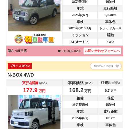
法定整備付
保証付
年式
走行距離
2025年(R7)
1,028km
車検
車体色
2028年(R10)4月
トラッドカーキ
ミッション
駆動
AT(オートマ)
4WD
新さっぽろ店
お問い合わせ
フォームへ
☎ 011-895-0200
プライスダウン
N-BOX
4WD
支払総額
本体価格
諸費用
(税込)
(税込)
(税込)
177.9
168.2
9.7
万円
万円
万円
整備
保証
法定整備付
保証付
年式
走行距離
2025年(R7)
101km
車検
車体色