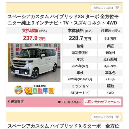
スペーシアカスタム
ハイブリッドXS ターボ 全方位モ
ニター純正９インチナビ・TV・スズキコネクト 4WD
支払総額
本体価格
諸費用
(税込)
(税込)
(税込)
237.9
228.7
9.2
万円
万円
万円
整備
保証
法定整備付
保証付
年式
走行距離
2025年(R7)
3,602km
車検
車体色
2028年(R10)12月
パール
ミッション
駆動
AT(オートマ)
4WD
札幌清田店
お問い合わせ
フォームへ
☎ 011-887-9302
スペーシアカスタム
ハイブリッドＸＳターボ 全方位