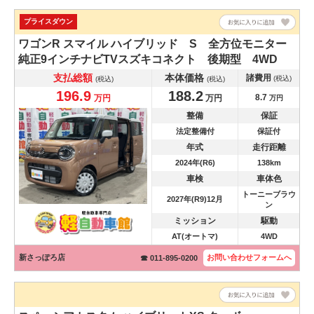
プライスダウン
ワゴンR スマイル
ハイブリッド S 全方位モニター
純正9インチナビTVスズキコネクト 後期型 4WD
支払総額
本体価格
諸費用
(税込)
(税込)
(税込)
196.9
188.2
8.7
万円
万円
万円
整備
保証
法定整備付
保証付
年式
走行距離
2024年(R6)
138km
車検
車体色
トーニーブラウ
2027年(R9)12月
ン
ミッション
駆動
AT(オートマ)
4WD
新さっぽろ店
お問い合わせ
フォームへ
☎ 011-895-0200