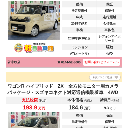
整備
保証
法定整備付
保証付
年式
走行距離
2025年(R7)
4,475km
車検
車体色
シフォンアイボ
2028年(R10)1月
リーⅡ
ミッション
駆動
AT(オートマ)
4WD
苫小牧店
お問い合わせ
フォームへ
☎ 0144-52-5000
ワゴンR
ハイブリッド ZX 全方位モニター用カメラ
パッケージ・スズキコネクト対応通信機装着車 4WD
支払総額
本体価格
諸費用
(税込)
(税込)
(税込)
193.9
184.6
9.3
万円
万円
万円
整備
保証
法定整備付
保証付