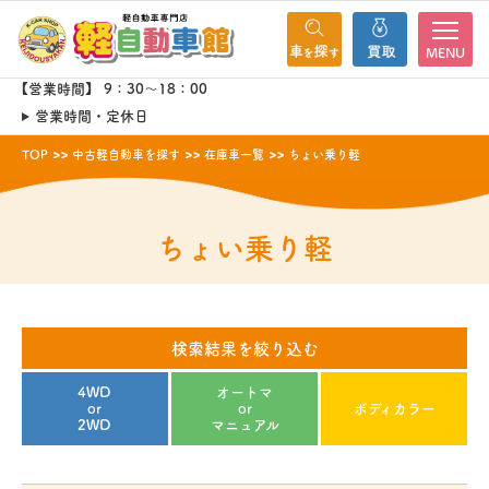
MENU
【営業時間】 9：30～18：00
営業時間・定休日
TOP
中古軽自動車を探す
在庫車一覧
ちょい乗り軽
ちょい乗り軽
検索結果を絞り込む
4WD
オートマ
or
or
ボディカラー
2WD
マニュアル