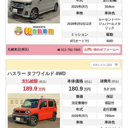
年式
走行距離
2025年(R7)
554km
車検
車体色
ルーセントベー
2028年(R10)12月
ジュパールメタ
リック
ミッション
駆動
AT(オートマ)
4WD
札幌東店(東区)
お問い合わせ
フォームへ
☎ 011-792-7805
ハスラー
タフワイルド 4WD
支払総額
本体価格
諸費用
(税込)
(税込)
(税込)
189.9
180.9
9.0
万円
万円
万円
整備
保証
法定整備付
保証付
年式
走行距離
2025年(R7)
785km
車検
車体色