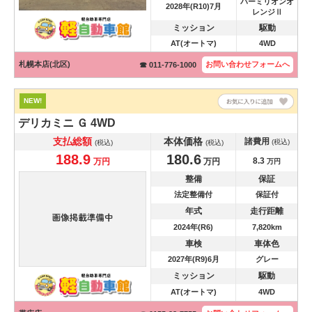
バーミリオンオ
2028年(R10)7月
レンジⅡ
ミッション
駆動
AT(オートマ)
4WD
札幌本店(北区)
お問い合わせ
フォームへ
☎ 011-776-1000
NEW!
デリカミニ
Ｇ 4WD
支払総額
本体価格
諸費用
(税込)
(税込)
(税込)
188.9
180.6
8.3
万円
万円
万円
整備
保証
法定整備付
保証付
年式
走行距離
2024年(R6)
7,820km
車検
車体色
2027年(R9)6月
グレー
ミッション
駆動
AT(オートマ)
4WD