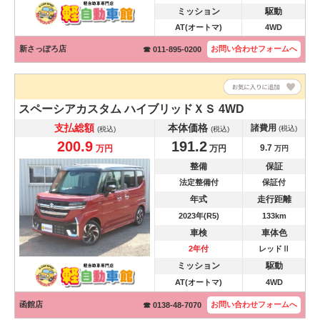
ミッション
駆動
AT(オートマ)
4WD
新さっぽろ店
お問い合わせ
フォームへ
☎ 011-895-0200
スペーシアカスタム
ハイブリッドＸＳ 4WD
支払総額
本体価格
諸費用
(税込)
(税込)
(税込)
200.9
191.2
9.7
万円
万円
万円
整備
保証
法定整備付
保証付
年式
走行距離
2023年(R5)
133km
車検
車体色
2年付
レッドⅡ
ミッション
駆動
AT(オートマ)
4WD
函館店
お問い合わせ
フォームへ
☎ 0138-48-7070