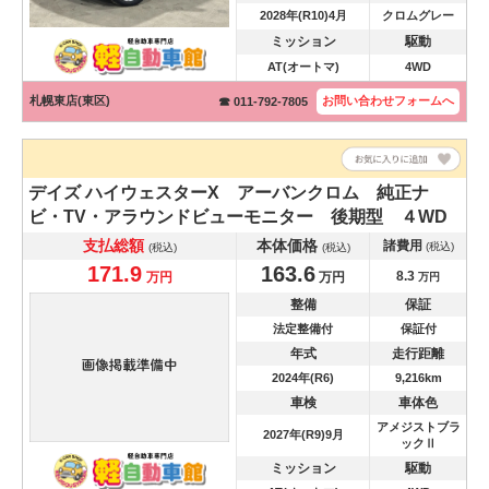
2028年(R10)4月
クロムグレー
ミッション
駆動
AT(オートマ)
4WD
札幌東店(東区)
お問い合わせ
フォームへ
☎ 011-792-7805
デイズ
ハイウェスターX アーバンクロム 純正ナ
ビ・TV・アラウンドビューモニター 後期型 ４WD
支払総額
本体価格
諸費用
(税込)
(税込)
(税込)
171.9
163.6
8.3
万円
万円
万円
整備
保証
法定整備付
保証付
年式
走行距離
2024年(R6)
9,216km
車検
車体色
アメジストブラ
2027年(R9)9月
ックⅡ
ミッション
駆動