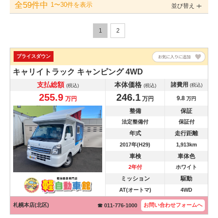
全59件中
1〜30件を表示
並び替え
1
2
プライスダウン
キャリイトラック
キャンピング 4WD
支払総額
本体価格
諸費用
(税込)
(税込)
(税込)
255.9
246.1
9.8
万円
万円
万円
整備
保証
法定整備付
保証付
年式
走行距離
2017年(H29)
1,913km
車検
車体色
2年付
ホワイト
ミッション
駆動
AT(オートマ)
4WD
札幌本店(北区)
お問い合わせ
フォームへ
☎ 011-776-1000