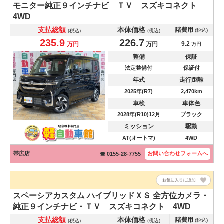
モニター純正９インチナビ ＴＶ スズキコネクト
4WD
支払総額
本体価格
諸費用
(税込)
(税込)
(税込)
235.9
226.7
9.2
万円
万円
万円
整備
保証
法定整備付
保証付
年式
走行距離
2025年(R7)
2,470km
車検
車体色
2028年(R10)12月
ブラック
ミッション
駆動
AT(オートマ)
4WD
帯広店
お問い合わせ
フォームへ
☎ 0155-28-7755
スペーシアカスタム
ハイブリッドＸＳ 全方位カメラ・
純正９インチナビ・ＴＶ スズキコネクト 4WD
支払総額
本体価格
諸費用
(税込)
(税込)
(税込)