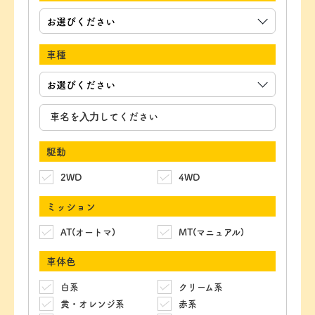
車種
駆動
2WD
4WD
ミッション
AT(オートマ)
MT(マニュアル)
車体色
白系
クリーム系
黄・オレンジ系
赤系