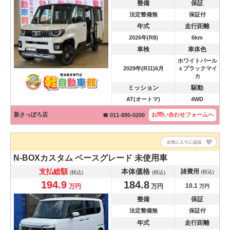
整備
保証
法定整備無
保証付
年式
走行距離
2026年(R8)
6km
車検
車体色
ホワイトパール
2029年(R11)6月
ｘブラックマイ
カ
ミッション
駆動
AT(オートマ)
4WD
新さっぽろ店
お問い合わせ
フォームへ
☎ 011-895-0200
N-BOXカスタム
ベースグレード 未使用車
支払総額
本体価格
諸費用
(税込)
(税込)
(税込)
194.9
184.8
10.1
万円
万円
万円
整備
保証
法定整備無
保証付
年式
走行距離