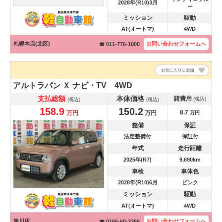
2028年(R10)3月
ー
ミッション
駆動
AT(オートマ)
4WD
札幌本店(北区)
お問い合わせ
フォームへ
☎ 011-776-1000
アルトラパン
Ｘ ナビ・TV 4WD
支払総額
本体価格
諸費用
(税込)
(税込)
(税込)
158.9
150.2
8.7
万円
万円
万円
整備
保証
法定整備付
保証付
年式
走行距離
2025年(R7)
9,690km
車検
車体色
2028年(R10)6月
ピンク
ミッション
駆動
AT(オートマ)
4WD
旭川店
お問い合わせ
フォームへ
☎ 0166-60-3366