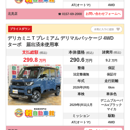
AT(オートマ)
4WD
北見店
お問い合わせ
フォームへ
☎ 0157-69-2000
プライスダウン
デリカミニ
T プレミアム デリマルパッケージ 4WD
ターボ 届出済未使用車
支払総額
本体価格
諸費用
(税込)
(税込)
(税込)
299.8
290.6
9.2
万円
万円
万円
整備
保証
法定整備無
保証付
年式
走行距離
2026年(R8)
6km
車検
車体色
デニムブルーパ
2029年(R11)1月
ールxブラック
マイカ
ミッション
駆動
AT(オートマ)
4WD