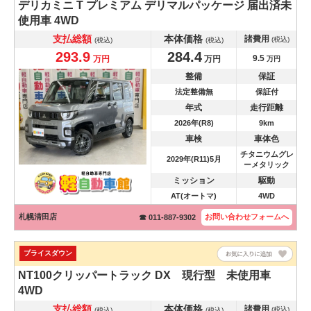
デリカミニ
T プレミアム デリマルパッケージ 届出済未
使用車 4WD
支払総額
本体価格
諸費用
(税込)
(税込)
(税込)
293.9
284.4
9.5
万円
万円
万円
整備
保証
法定整備無
保証付
年式
走行距離
2026年(R8)
9km
車検
車体色
チタニウムグレ
2029年(R11)5月
ーメタリック
ミッション
駆動
AT(オートマ)
4WD
札幌清田店
お問い合わせ
フォームへ
☎ 011-887-9302
プライスダウン
NT100クリッパートラック
DX 現行型 未使用車
4WD
支払総額
本体価格
諸費用
(税込)
(税込)
(税込)