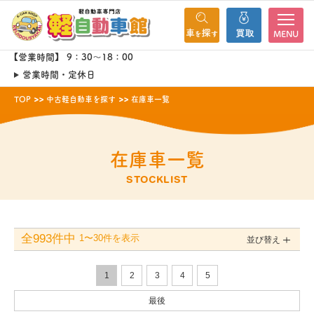
MENU
【営業時間】 9：30～18：00
営業時間・定休日
TOP
中古軽自動車を探す
在庫車一覧
在庫車一覧
STOCKLIST
全993件中
1〜30件を表示
並び替え
1
2
3
4
5
最後