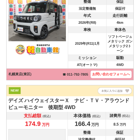
整備
保証
法定整備無
保証付
年式
走行距離
2026年(R8)
4km
車検
車体色
ソフトベージュ
メタリック ガン
2029年(R11)1月
メタリック2ト
ーン
ミッション
駆動
AT(オートマ)
4WD
札幌東店(東区)
お問い合わせ
フォームへ
☎ 011-792-7805
NEW!
デイズ
ハイウェイスターＸ ナビ・ＴＶ・アラウンド
ビューモニター 後期型 4WD
支払総額
本体価格
諸費用
(税込)
(税込)
(税込)
174.9
166.4
8.5
万円
万円
万円
整備
保証
法定整備付
保証付