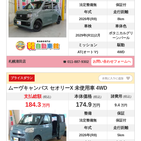
法定整備無
保証付
年式
走行距離
2026年(R8)
8km
車検
車体色
ボタニカルグリ
2029年(R11)2月
ーンパール
ミッション
駆動
AT(オートマ)
4WD
札幌清田店
お問い合わせ
フォームへ
☎ 011-887-9302
プライスダウン
ムーヴキャンバス
セオリーX 未使用車 4WD
支払総額
本体価格
諸費用
(税込)
(税込)
(税込)
184.3
174.9
9.4
万円
万円
万円
整備
保証
法定整備無
保証付
年式
走行距離
2026年(R8)
5km