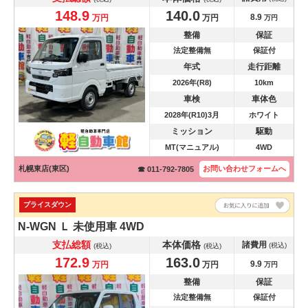
148.9
140.0
8.9
万円
万円
万円
整備
保証
法定整備無
保証付
年式
走行距離
2026年(R8)
10km
車検
車体色
2028年(R10)3月
ホワイト
ミッション
駆動
MT(マニュアル)
4WD
札幌東店(東区)
お問い合わせ
フォームへ
☎ 011-792-7805
プライスダウン
N-WGN
Ｌ 未使用車 4WD
支払総額
本体価格
諸費用
(税込)
(税込)
(税込)
172.9
163.0
9.9
万円
万円
万円
整備
保証
法定整備無
保証付