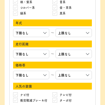
桃・紫系
青系
シルバー系
金・茶系
緑系
黒系
年式
～
走行距離
～
価格帯
～
人気の装備
ナビ付
テレビ付
衝突軽減ブレーキ付
ターボ付