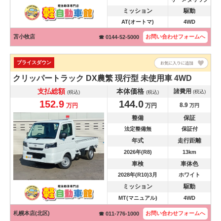
ミッション
駆動
AT(オートマ)
4WD
苫小牧店
お問い合わせ
フォームへ
☎ 0144-52-5000
プライスダウン
クリッパートラック
DX農繁 現行型 未使用車 4WD
支払総額
本体価格
諸費用
(税込)
(税込)
(税込)
152.9
144.0
8.9
万円
万円
万円
整備
保証
法定整備無
保証付
年式
走行距離
2026年(R8)
13km
車検
車体色
2028年(R10)3月
ホワイト
ミッション
駆動
MT(マニュアル)
4WD
札幌本店(北区)
お問い合わせ
フォームへ
☎ 011-776-1000