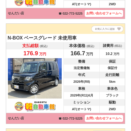
AT(オートマ)
2WD
せんだい店
お問い合わせ
フォームへ
☎ 022-772-5225
N-BOX
ベースグレード 未使用車
支払総額
本体価格
諸費用
(税込)
(税込)
(税込)
176.9
166.7
10.2
万円
万円
万円
整備
保証
法定整備無
保証付
年式
走行距離
2026年(R8)
5km
車検
車体色
2029年(R11)6月
ブラック
ミッション
駆動
AT(オートマ)
2WD
せんだい店
お問い合わせ
フォームへ
☎ 022-772-5225