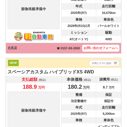
年式
走行距離
2025年(R7)
16,676km
車検
車体色
2028年(R10)2月
パールホワイト
ミッション
駆動
AT(オートマ)
4WD
北見店
お問い合わせ
フォームへ
☎ 0157-69-2000
NEW!
スペーシアカスタム
ハイブリッドXS 4WD
支払総額
本体価格
諸費用
(税込)
(税込)
(税込)
188.9
180.2
8.7
万円
万円
万円
整備
保証
法定整備付
保証付
年式
走行距離
2025年(R7)
9,200km
車検
車体色
インディゴブル