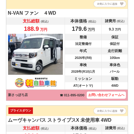
N-VAN
ファン ４WD
支払総額
本体価格
諸費用
(税込)
(税込)
(税込)
188.9
179.6
9.3
万円
万円
万円
整備
保証
法定整備付
保証付
年式
走行距離
2026年(R8)
105km
車検
車体色
2028年(R10)1月
パール
ミッション
駆動
AT(オートマ)
4WD
新さっぽろ店
お問い合わせ
フォームへ
☎ 011-895-0200
プライスダウン
ムーヴキャンバス
ストライプスX 未使用車 4WD
支払総額
本体価格
諸費用
(税込)
(税込)
(税込)