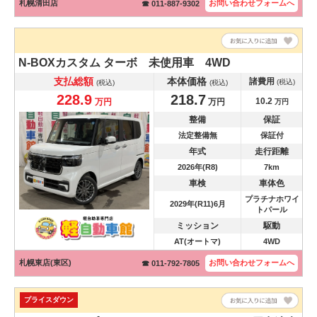
札幌清田店
お問い合わせ
フォームへ
☎ 011-887-9302
N-BOXカスタム
ターボ 未使用車 4WD
支払総額
本体価格
諸費用
(税込)
(税込)
(税込)
228.9
218.7
10.2
万円
万円
万円
整備
保証
法定整備無
保証付
年式
走行距離
2026年(R8)
7km
車検
車体色
プラチナホワイ
2029年(R11)6月
トパール
ミッション
駆動
AT(オートマ)
4WD
札幌東店(東区)
お問い合わせ
フォームへ
☎ 011-792-7805
プライスダウン