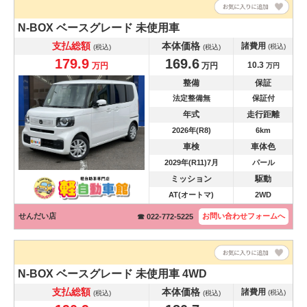
N-BOX
ベースグレード 未使用車
支払総額
本体価格
諸費用
(税込)
(税込)
(税込)
179.9
169.6
10.3
万円
万円
万円
整備
保証
法定整備無
保証付
年式
走行距離
2026年(R8)
6km
車検
車体色
2029年(R11)7月
パール
ミッション
駆動
AT(オートマ)
2WD
せんだい店
お問い合わせ
フォームへ
☎ 022-772-5225
N-BOX
ベースグレード 未使用車 4WD
支払総額
本体価格
諸費用
(税込)
(税込)
(税込)