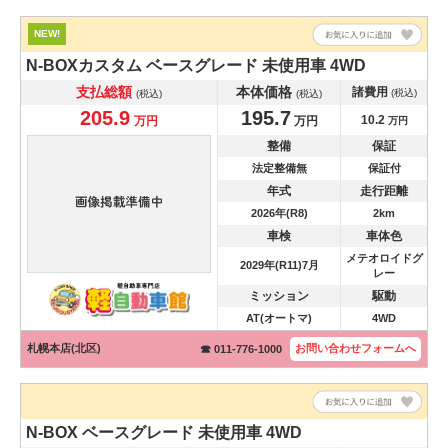
NEW!
N-BOXカスタム
ベースグレード 未使用車 4WD
支払総額
本体価格
諸費用
(税込)
(税込)
(税込)
205.9
195.7
10.2
万円
万円
万円
整備
保証
法定整備無
保証付
年式
走行距離
2026年(R8)
2km
車検
車体色
メテオロイドグ
2029年(R11)7月
レー
ミッション
駆動
AT(オートマ)
4WD
札幌本店(北区)
お問い合わせ
フォームへ
☎ 011-776-1000
N-BOX
ベースグレード 未使用車 4WD