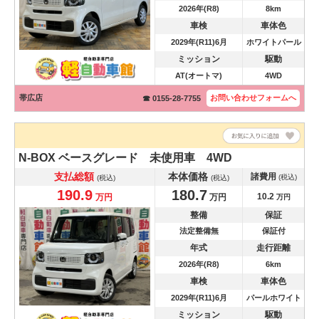
2026年(R8)
8km
車検
車体色
2029年(R11)6月
ホワイトパール
ミッション
駆動
AT(オートマ)
4WD
帯広店
お問い合わせ
フォームへ
☎ 0155-28-7755
N-BOX
ベースグレード 未使用車 4WD
支払総額
本体価格
諸費用
(税込)
(税込)
(税込)
190.9
180.7
10.2
万円
万円
万円
整備
保証
法定整備無
保証付
年式
走行距離
2026年(R8)
6km
車検
車体色
2029年(R11)6月
パールホワイト
ミッション
駆動