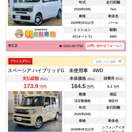
年式
走行距離
2026年(R8)
7km
車検
車体色
2029年(R11)2月
パール
ミッション
駆動
AT(オートマ)
4WD
帯広店
お問い合わせ
フォームへ
☎ 0155-28-7755
プライスダウン
スペーシア
ハイブリッドG 未使用車 4WD
支払総額
本体価格
諸費用
(税込)
(税込)
(税込)
173.9
164.5
9.3
万円
万円
万円
整備
保証
法定整備無
保証付
年式
走行距離
2026年(R8)
車検
車体色
シフォンアイボ
2029年(R11)3月
リーメタリック