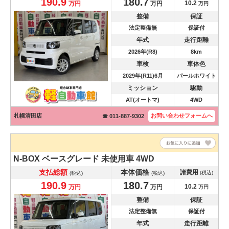
190.9
180.7
10.2
万円
万円
万円
整備
保証
法定整備無
保証付
年式
走行距離
2026年(R8)
8km
車検
車体色
2029年(R11)6月
パールホワイト
ミッション
駆動
AT(オートマ)
4WD
札幌清田店
お問い合わせ
フォームへ
☎ 011-887-9302
N-BOX
ベースグレード 未使用車 4WD
支払総額
本体価格
諸費用
(税込)
(税込)
(税込)
190.9
180.7
10.2
万円
万円
万円
整備
保証
法定整備無
保証付
年式
走行距離