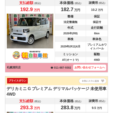
支払総額
本体価格
諸費用
(税込)
(税込)
(税込)
192.9
182.7
10.2
万円
万円
万円
整備
保証
法定整備無
保証付
年式
走行距離
2026年(R8)
6km
車検
車体色
プレミアムホワ
2029年(R11)6月
イトパール
ミッション
駆動
AT(オートマ)
4WD
札幌清田店
お問い合わせ
フォームへ
☎ 011-887-9302
プライスダウン
デリカミニ
G プレミアム デリマルパッケージ 未使用車
4WD
支払総額
本体価格
諸費用
(税込)
(税込)
(税込)
293.3
283.8
9.5
万円
万円
万円