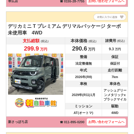
帯広店
お問い合わせ
フォームへ
☎ 0155-28-7755
デリカミニ
T プレミアム デリマルパッケージ ターボ
未使用車 4WD
支払総額
本体価格
諸費用
(税込)
(税込)
(税込)
299.9
290.6
9.3
万円
万円
万円
整備
保証
法定整備無
保証付
年式
走行距離
2026年(R8)
7km
車検
車体色
アッシュグリー
2029年(R11)1月
ンメタリックx
ブラックマイカ
ミッション
駆動
AT(オートマ)
4WD
新さっぽろ店
お問い合わせ
フォームへ
☎ 011-895-0200