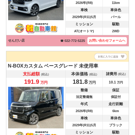
2026年(R8)
11km
車検
車体色
2029年(R11)5月
パール
ミッション
駆動
AT(オートマ)
2WD
せんだい店
お問い合わせ
フォームへ
☎ 022-772-5225
N-BOXカスタム
ベースグレード 未使用車
支払総額
本体価格
諸費用
(税込)
(税込)
(税込)
191.9
181.8
10.1
万円
万円
万円
整備
保証
法定整備無
保証付
年式
走行距離
2026年(R8)
6km
車検
車体色
2029年(R11)5月
ブラック
ミッション
駆動