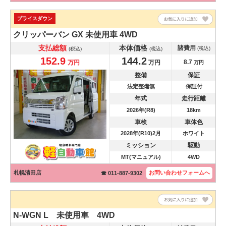
プライスダウン
クリッパーバン
GX 未使用車 4WD
支払総額
本体価格
諸費用
(税込)
(税込)
(税込)
152.9
144.2
8.7
万円
万円
万円
整備
保証
法定整備無
保証付
年式
走行距離
2026年(R8)
18km
車検
車体色
2028年(R10)2月
ホワイト
ミッション
駆動
MT(マニュアル)
4WD
札幌清田店
お問い合わせ
フォームへ
☎ 011-887-9302
N-WGN
L 未使用車 4WD