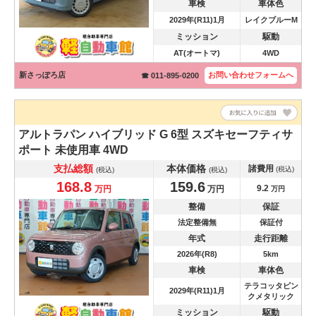
車検
車体色
2029年(R11)1月
レイクブルーM
ミッション
駆動
AT(オートマ)
4WD
新さっぽろ店
お問い合わせ
フォームへ
☎ 011-895-0200
アルトラパン
ハイブリッド G 6型 スズキセーフティサ
ポート 未使用車 4WD
支払総額
本体価格
諸費用
(税込)
(税込)
(税込)
168.8
159.6
9.2
万円
万円
万円
整備
保証
法定整備無
保証付
年式
走行距離
2026年(R8)
5km
車検
車体色
テラコッタピン
2029年(R11)1月
クメタリック
ミッション
駆動