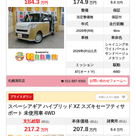
184.3
174.9
9.4
万円
万円
万円
整備
保証
法定整備無
保証付
年式
走行距離
2026年(R8)
4km
車検
車体色
シャイニングホ
ワイトパールｘ
2029年(R11)1月
サンドベージュ
メタリック
ミッション
駆動
AT(オートマ)
4WD
札幌清田店
お問い合わせ
フォームへ
☎ 011-887-9302
プライスダウン
スペーシアギア
ハイブリッド XZ スズキセーフティサ
ポート 未使用車 4WD
支払総額
本体価格
諸費用
(税込)
(税込)
(税込)
217.2
207.8
9.4
万円
万円
万円