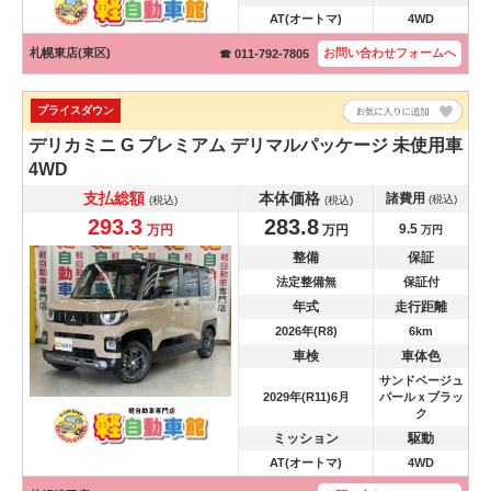
AT(オートマ)
4WD
札幌東店(東区)
お問い合わせ
フォームへ
☎ 011-792-7805
プライスダウン
デリカミニ
G プレミアム デリマルパッケージ 未使用車
4WD
支払総額
本体価格
諸費用
(税込)
(税込)
(税込)
293.3
283.8
9.5
万円
万円
万円
整備
保証
法定整備無
保証付
年式
走行距離
2026年(R8)
6km
車検
車体色
サンドベージュ
2029年(R11)6月
パールｘブラッ
ク
ミッション
駆動
AT(オートマ)
4WD