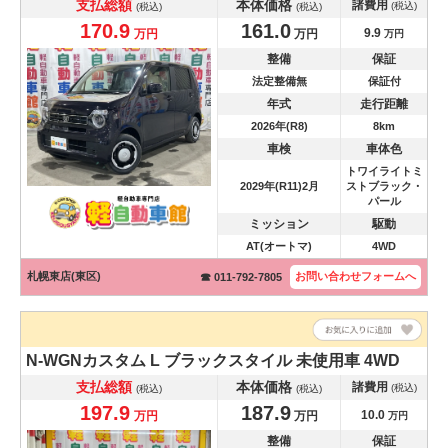
支払総額
本体価格
諸費用
(税込)
(税込)
(税込)
170.9
161.0
9.9
万円
万円
万円
整備
保証
法定整備無
保証付
年式
走行距離
2026年(R8)
8km
車検
車体色
トワイライトミ
2029年(R11)2月
ストブラック・
パール
ミッション
駆動
AT(オートマ)
4WD
札幌東店(東区)
お問い合わせ
フォームへ
☎ 011-792-7805
N-WGNカスタム
L ブラックスタイル 未使用車 4WD
支払総額
本体価格
諸費用
(税込)
(税込)
(税込)
197.9
187.9
10.0
万円
万円
万円
整備
保証