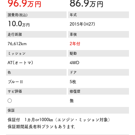
96.9
86.9
万円
万円
諸費用
年式
(税込)
10.0
2015年(H27)
万円
走行距離
車検
76,612km
2年付
ミッション
駆動
AT(オートマ)
4WD
色
ドア
ブルーⅡ
5枚
サビ評価
修復歴
◯
無
保証
保証付 1カ月or1000㎞（エンジン・ミッション対象）
保証期間延長有料プランもあります。