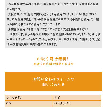
・表示価格は2026年8月現在、展示店舗所在市内での登録、店頭納車の場合
の価格です。
・支払総額には自賠責保険料、税金 (法定費用含む) 、リサイクル預託金相当
額、 登録費用 (検査・登録手続代行費用及び車庫証明手続代行費用) 等、 購
入の際に必要な全ての費用が含まれています。
・点検整備費用は車両価格に含まれています。（法定整備無車を除く）
・「車検2年付」表示の場合は車検証の有効期限が切れている、または有効期限
が半年を切っているもので、24カ月点検を実施し車検を取得して納車します。（定
期点検整備費用は車両価格に含まれます）
お取り寄せ無料!
お近くの店舗に移動できます
お問い合わせフォームで
問い合わせる
ワンセグTV
ナビ
CD
バックカメラ