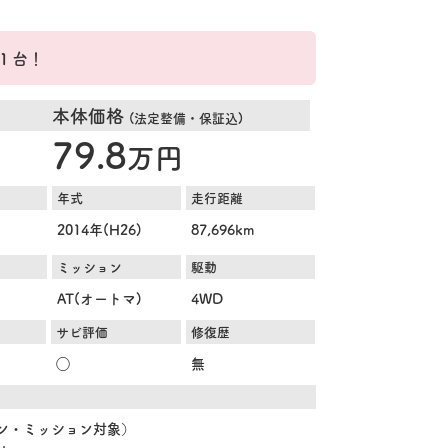
１台！
本体価格
(法定整備・保証込)
79.8
万円
年式
走行距離
2014年(H26)
87,696km
ミッション
駆動
AT(オートマ)
4WD
サビ評価
修復歴
◯
無
ジン・ミッション対象）