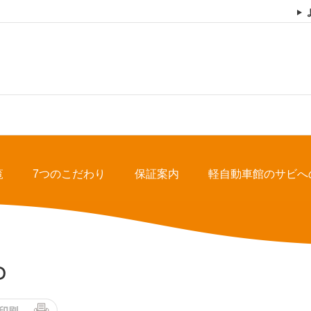
覧
7つのこだわり
保証案内
軽自動車館のサビへ
D