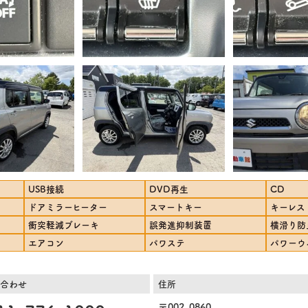
USB接続
DVD再生
CD
ドアミラーヒーター
スマートキー
キーレス
衝突軽減ブレーキ
誤発進抑制装置
横滑り防
エアコン
パワステ
パワーウ
合わせ
住所
〒002-0860