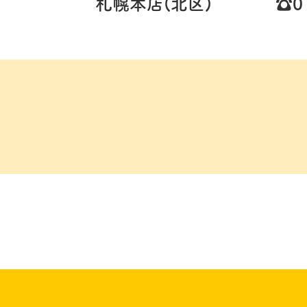
札幌本店(北区)
☎️0