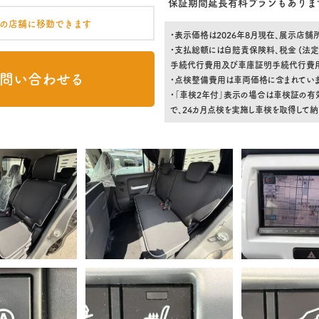
保証期間延長有料プランもありま
の店舗に移動できます
・表示価格は2026年8月現在、展示店
・支払総額には自賠責保険料、税金 (法定
手続代行費用及び車庫証明手続代行費用)
問い合わせる
・点検整備費用は車両価格に含まれていま
・「車検2年付」表示の場合は車検証の有
で、24カ月点検を実施し車検を取得して