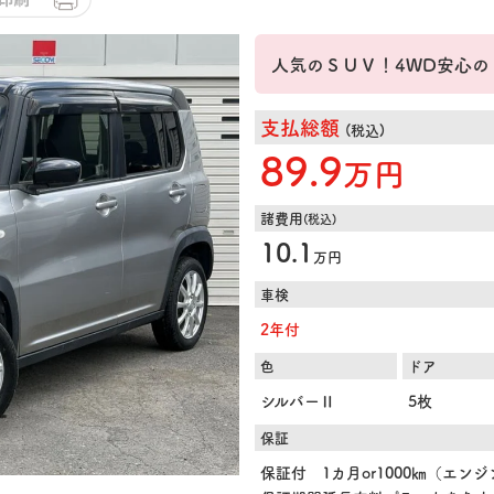
人気のＳＵＶ！4WD安心の
支払総額
(税込)
89.9
万円
諸費用
(税込)
10.1
万円
車検
2年付
色
ドア
シルバーⅡ
5枚
保証
保証付 1カ月or1000㎞（エン