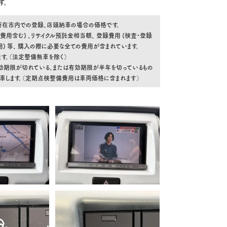
す。
舗所在市内での登録、店頭納車の場合の価格です。
費用含む) 、リサイクル預託金相当額、 登録費用 (検査・登録
 等、 購入の際に必要な全ての費用が含まれています。
す。（法定整備無車を除く）
効期限が切れている、または有効期限が半年を切っているもの
納車します。（定期点検整備費用は車両価格に含まれます）