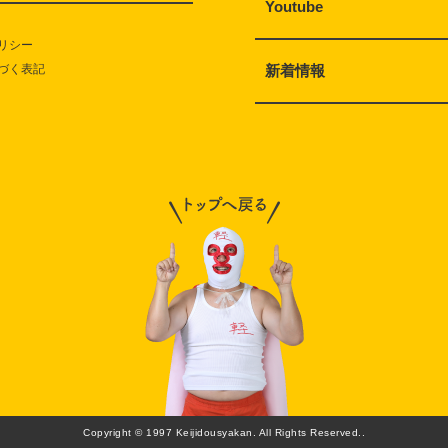
Youtube
リシー
づく表記
新着情報
Copyright © 1997 Keijidousyakan. All Rights Reserved..