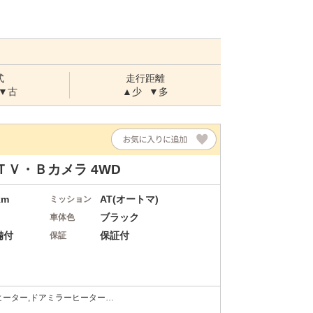
式
走行距離
▼古
▲少
▼多
Ｖ・Ｂカメラ 4WD
km
AT(オートマ)
ミッション
ブラック
車体色
備付
保証付
保証
シートヒーター,ドアミラーヒーター…