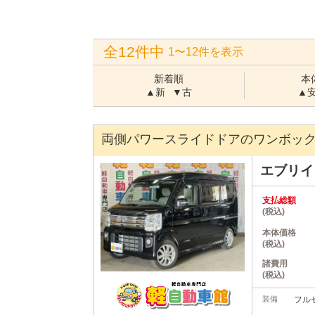
全12件中
1〜12件を表示
新着順
本
▲新
▼古
▲
両側パワースライドドアのワンボック
エブリ
支払総額
(税込)
本体価格
(税込)
諸費用
(税込)
装備
フルセ