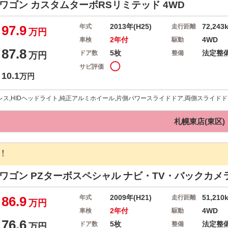
ーワゴン
カスタムターボRSリミテッド 4WD
2013年(H25)
72,243
97.9
年式
走行距離
万円
2年付
4WD
車検
駆動
87.8
5枚
法定整
ドア数
整備
万円
◯
サビ評価
10.1
万円
レス,HIDヘッドライト,純正アルミホイール,片側パワースライドドア,両側スライドド
札幌東店(東区)
！
イワゴン
PZターボスペシャル ナビ・TV・バックカメラ
2009年(H21)
51,210
86.9
年式
走行距離
万円
2年付
4WD
車検
駆動
76.6
5枚
法定整
ドア数
整備
万円