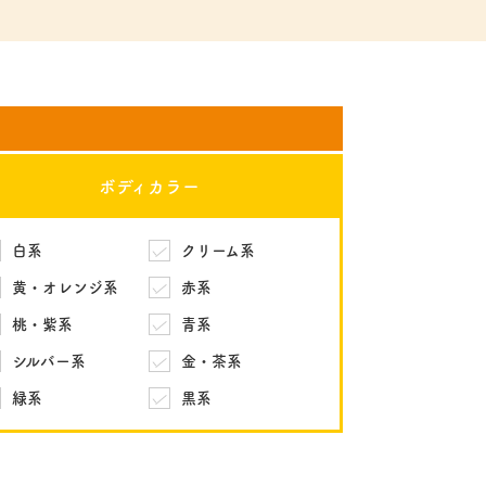
ボディカラー
白系
クリーム系
黄・オレンジ系
赤系
桃・紫系
青系
シルバー系
金・茶系
緑系
黒系