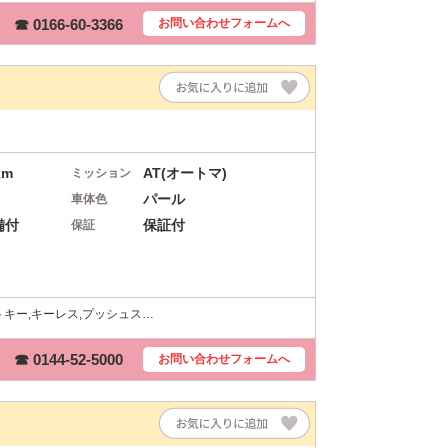
☎ 0166-60-3366
お問い合わせ
フォームへ
km
AT(オートマ)
ミッション
パール
車体色
備付
保証付
保証
マートキー,キーレス,プッシュス…
☎ 0144-52-5000
お問い合わせ
フォームへ