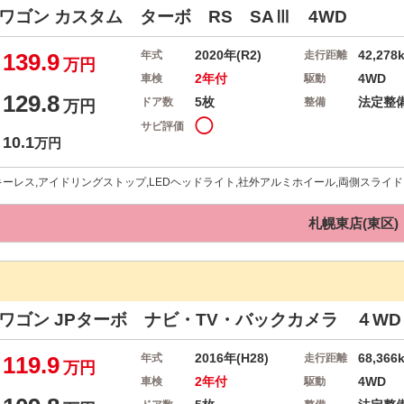
ーワゴン
カスタム ターボ RS SAⅢ 4WD
2020年(R2)
42,278
139.9
年式
走行距離
万円
2年付
4WD
車検
駆動
129.8
5枚
法定整
ドア数
整備
万円
◯
サビ評価
10.1
万円
,キーレス,アイドリングストップ,LEDヘッドライト,社外アルミホイール,両側スライ
札幌東店(東区)
イワゴン
JPターボ ナビ・TV・バックカメラ ４WD
2016年(H28)
68,366
119.9
年式
走行距離
万円
2年付
4WD
車検
駆動