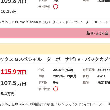
109.8
5枚
法定整
ドア数
整備
万円
◯
サビ評価
10.1
万円
グTV,ナビ,Bluetooth,DVD再生,CD,バックカメラ,ドライブレコーダー,ETC,
新さっぽろ店
ボックス
Gスペシャル ターボ ナビTV・バックカメ
2018年(H30)
85,367
115.9
年式
走行距離
万円
2027年(R9)6月
4WD
車検
駆動
107.5
5枚
法定整
ドア数
整備
万円
◯
サビ評価
8.4
万円
グTV,ナビ,Bluetooth,USB接続,DVD再生,CD,バックカメラ,ドライブレコーダー,