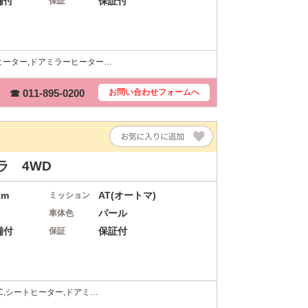
備付
保証付
保証
シートヒーター,ドアミラーヒーター…
☎ 011-895-0200
お問い合わせ
フォームへ
ラ 4WD
km
AT(オートマ)
ミッション
パール
車体色
備付
保証付
保証
ETC,シートヒーター,ドアミ…