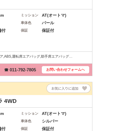
km
AT(オートマ)
ミッション
パール
車体色
備付
保証付
保証
ア,ABS,運転席エアバッグ,助手席エアバッグ…
☎ 011-792-7805
お問い合わせ
フォームへ
 4WD
km
AT(オートマ)
ミッション
シルバー
車体色
備付
保証付
保証