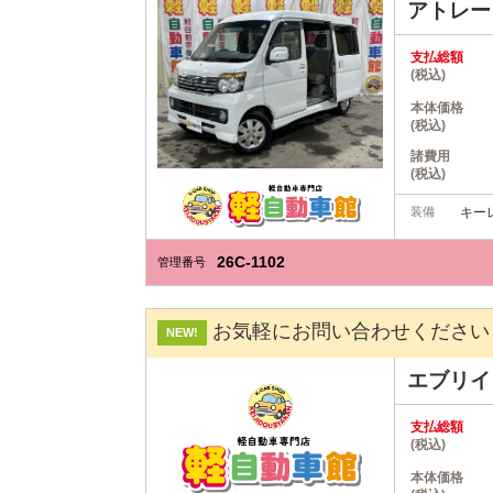
アトレ
支払総額
(税込)
本体価格
(税込)
諸費用
(税込)
装備
キー
26C-1102
管理番号
お気軽にお問い合わせください
NEW!
エブリ
支払総額
(税込)
本体価格