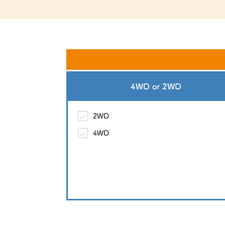
4WD
or
2WD
2WD
4WD