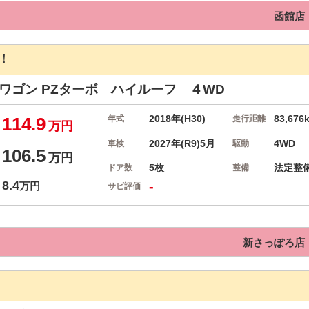
函館店
！
イワゴン
PZターボ ハイルーフ ４WD
2018年(H30)
83,676
114.9
年式
走行距離
万円
2027年(R9)5月
4WD
車検
駆動
106.5
万円
5枚
法定整
ドア数
整備
8.4
-
万円
サビ評価
新さっぽろ店