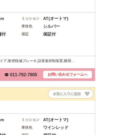
km
AT(オートマ)
ミッション
シルバー
車体色
備付
保証付
保証
ドドア,衝突軽減ブレーキ,誤発進抑制装置,横滑…
☎ 011-792-7805
お問い合わせ
フォームへ
km
AT(オートマ)
ミッション
ワインレッド
車体色