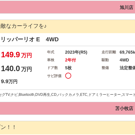
旭川店
敵なカーライフを♪
0クリッパーリオ
E 4WD
2023年(R5)
69,765
149.9
年式
走行距離
万円
2年付
4WD
車検
駆動
140.0
5枚
法定整
ドア数
整備
万円
◯
サビ評価
9.9
万円
グTV,ナビ,Bluetooth,DVD再生,CD,バックカメラ,ETC,ドアミラーヒーター,ス
苫小牧店
ゴン！！