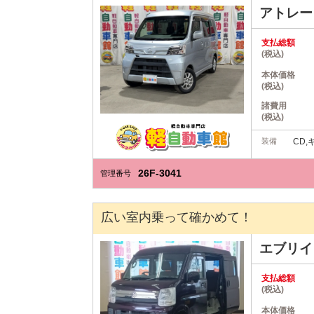
アトレ
支払総額
(税込)
本体価格
(税込)
諸費用
(税込)
装備
CD
26F-3041
管理番号
広い室内乗って確かめて！
エブリ
支払総額
(税込)
本体価格