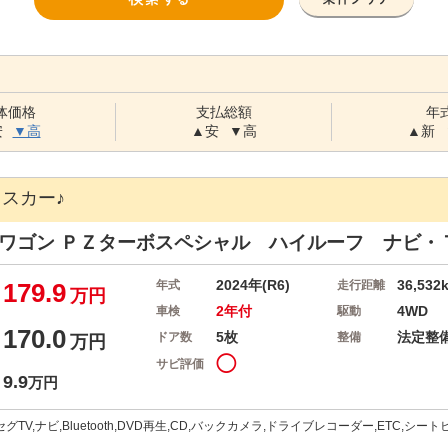
体価格
支払総額
年
安
▼高
▲安
▼高
▲新
スカー♪
イワゴン
ＰＺターボスペシャル ハイルーフ ナビ・Ｔ
2024年(R6)
36,532
179.9
年式
走行距離
万円
2年付
4WD
車検
駆動
170.0
5枚
法定整
ドア数
整備
万円
◯
サビ評価
9.9
万円
グTV,ナビ,Bluetooth,DVD再生,CD,バックカメラ,ドライブレコーダー,ETC,