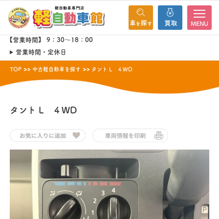
MENU
【営業時間】 9：30～18：00
営業時間・定休日
TOP
中古軽自動車を探す
タント L ４WD
タント
L ４WD