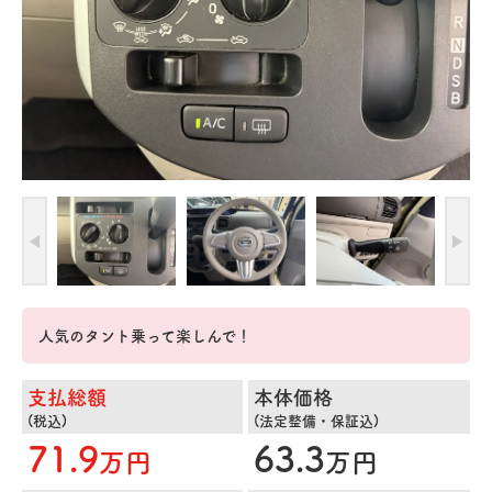
人気のタント乗って楽しんで！
支払総額
本体価格
(税込)
(法定整備・保証込)
71.9
63.3
万円
万円