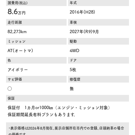
諸費用
年式
(税込)
8.6
2016年(H28)
万円
走行距離
車検
82,273km
2027年(R9)9月
ミッション
駆動
AT(オートマ)
4WD
色
ドア
アイボリー
5枚
サビ評価
修復歴
◯
無
保証
保証付 1カ月or1000㎞（エンジン・ミッション対象）
保証期間延長有料プランもあります。
・表示価格は2026年8月現在、展示店舗所在市内での登録、店頭納車の場合
の価格です。