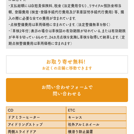
・支払総額には自賠責保険料、税金 (法定費用含む) 、リサイクル預託金相当
額、 登録費用 (検査・登録手続代行費用及び車庫証明手続代行費用) 等、 購
入の際に必要な全ての費用が含まれています。
・点検整備費用は車両価格に含まれています。（法定整備無車を除く）
・「車検2年付」表示の場合は車検証の有効期限が切れている、または有効期限
が半年を切っているもので、24カ月点検を実施し車検を取得して納車します。（定
期点検整備費用は車両価格に含まれます）
お取り寄せ無料!
お近くの店舗に移動できます
お問い合わせフォームで
問い合わせる
CD
ETC
ドアミラーヒーター
キーレス
アイドリングストップ
社外アルミホイール
両側スライドドア
横滑り防止装置