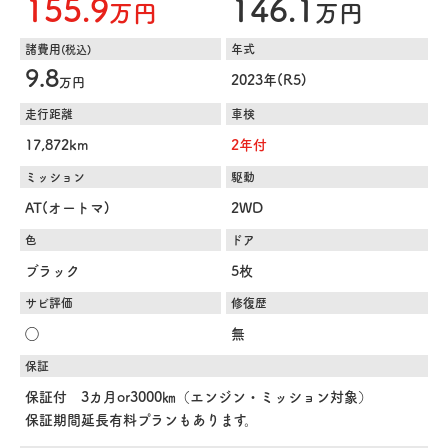
155.9
146.1
万円
万円
諸費用
年式
(税込)
9.8
2023年(R5)
万円
走行距離
車検
17,872km
2年付
ミッション
駆動
AT(オートマ)
2WD
色
ドア
ブラック
5枚
サビ評価
修復歴
◯
無
保証
保証付 3カ月or3000㎞（エンジン・ミッション対象）
保証期間延長有料プランもあります。