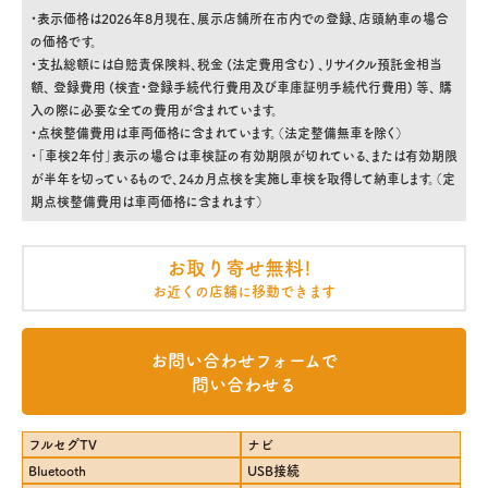
・表示価格は2026年8月現在、展示店舗所在市内での登録、店頭納車の場合
の価格です。
・支払総額には自賠責保険料、税金 (法定費用含む) 、リサイクル預託金相当
額、 登録費用 (検査・登録手続代行費用及び車庫証明手続代行費用) 等、 購
入の際に必要な全ての費用が含まれています。
・点検整備費用は車両価格に含まれています。（法定整備無車を除く）
・「車検2年付」表示の場合は車検証の有効期限が切れている、または有効期限
が半年を切っているもので、24カ月点検を実施し車検を取得して納車します。（定
期点検整備費用は車両価格に含まれます）
お取り寄せ無料!
お近くの店舗に移動できます
お問い合わせフォームで
問い合わせる
フルセグTV
ナビ
Bluetooth
USB接続