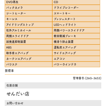
DVD再生
CD
バックカメラ
ドライブレコーダー
シートヒーター
スマートキー
キーレス
プッシュスタート
アイドリングストップ
LEDヘッドライト
社外アルミホイール
両側パワースライドドア
両側スライドドア
衝突軽減ブレーキ
誤発進抑制装置
横滑り防止装置
ABS
運転席エアバッグ
助手席エアバッグ
サイドエアバッグ
カーテンエアバッグ
エアコン
パワステ
パワーウインドウ
禁煙車
管理番号:[26G-3653]
在庫店舗
せんだい店
お問い合わせ