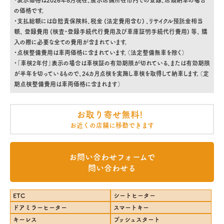
の価格です。
・支払総額には自賠責保険料、税金 (法定費用含む) 、リサイクル預託金相当
額、 登録費用 (検査・登録手続代行費用及び車庫証明手続代行費用) 等、 購
入の際に必要な全ての費用が含まれています。
・点検整備費用は車両価格に含まれています。（法定整備無車を除く）
・「車検2年付」表示の場合は車検証の有効期限が切れている、または有効期限
が半年を切っているもので、24カ月点検を実施し車検を取得して納車します。（定
期点検整備費用は車両価格に含まれます）
お取り寄せ無料!
お近くの店舗に移動できます
お問い合わせフォームで
問い合わせる
ETC
シートヒーター
ドアミラーヒーター
スマートキー
キーレス
プッシュスタート