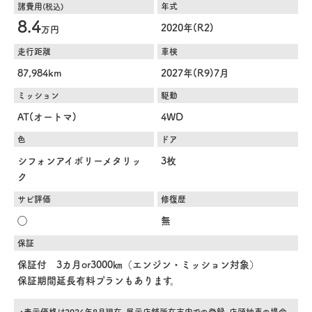
諸費用
年式
(税込)
8.4
2020年(R2)
万円
走行距離
車検
87,984km
2027年(R9)7月
ミッション
駆動
AT(オートマ)
4WD
色
ドア
シフォンアイボリーメタリッ
3枚
ク
サビ評価
修復歴
◯
無
保証
保証付 3カ月or3000㎞（エンジン・ミッション対象）
保証期間延長有料プランもあります。
・表示価格は2026年8月現在、展示店舗所在市内での登録、店頭納車の場合