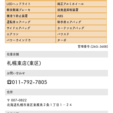
LEDヘッドライト
純正アルミホイール
衝突軽減ブレーキ
誤発進抑制装置
横滑り防止装置
ABS
運転席エアバッグ
助手席エアバッグ
サイドエアバッグ
カーテンエアバッグ
エアコン
パワステ
パワーウインドウ
ターボ
管理番号:[26G-3608]
在庫店舗
札幌東店(東区)
お問い合わせ
☎️011-792-7805
住所
〒 007-0822
北海道札幌市東区東雁来２条１丁目１－２４