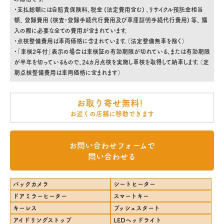
・支払総額には自賠責保険料、税金 (法定費用含む) 、リサイクル預託金相当
額、 登録費用 (検査・登録手続代行費用及び車庫証明手続代行費用) 等、 購
入の際に必要な全ての費用が含まれています。
・点検整備費用は車両価格に含まれています。（法定整備無車を除く）
・「車検2年付」表示の場合は車検証の有効期限が切れている、または有効期限
が半年を切っているもので、24カ月点検を実施し車検を取得して納車します。（定
期点検整備費用は車両価格に含まれます）
お取り寄せ無料!
お近くの店舗に移動できます
お問い合わせフォームで
問い合わせる
バックカメラ
シートヒーター
ドアミラーヒーター
スマートキー
キーレス
プッシュスタート
アイドリングストップ
LEDヘッドライト