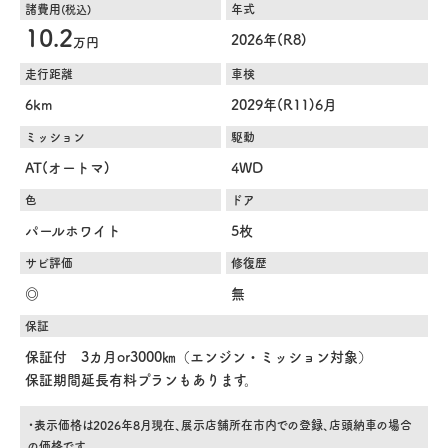
諸費用
年式
(税込)
10.2
2026年(R8)
万円
走行距離
車検
6km
2029年(R11)6月
ミッション
駆動
AT(オートマ)
4WD
色
ドア
パールホワイト
5枚
サビ評価
修復歴
◎
無
保証
保証付 3カ月or3000㎞（エンジン・ミッション対象）
保証期間延長有料プランもあります。
・表示価格は2026年8月現在、展示店舗所在市内での登録、店頭納車の場合
の価格です。