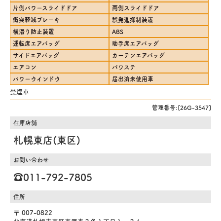
片側パワースライドドア
両側スライドドア
衝突軽減ブレーキ
誤発進抑制装置
横滑り防止装置
ABS
運転席エアバッグ
助手席エアバッグ
サイドエアバッグ
カーテンエアバッグ
エアコン
パワステ
パワーウインドウ
届出済未使用車
禁煙車
管理番号:[26G-3547]
在庫店舗
札幌東店(東区)
お問い合わせ
☎️011-792-7805
住所
〒 007-0822