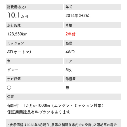
諸費用
年式
(税込)
10.1
2014年(H26)
万円
走行距離
車検
123,530km
2年付
ミッション
駆動
AT(オートマ)
4WD
色
ドア
グレー
5枚
サビ評価
修復歴
◯
無
保証
保証付 1カ月or1000㎞（エンジン・ミッション対象）
保証期間延長有料プランもあります。
・表示価格は2026年8月現在、展示店舗所在市内での登録、店頭納車の場合