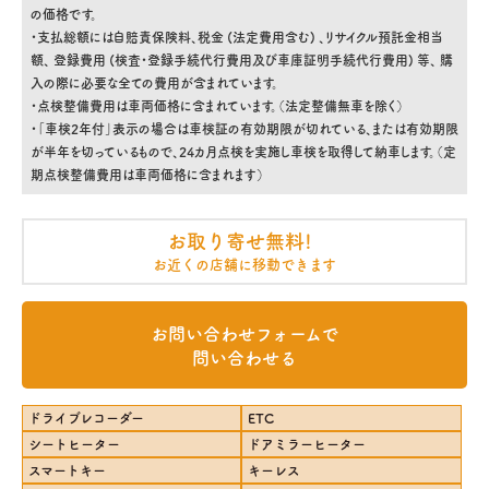
の価格です。
・支払総額には自賠責保険料、税金 (法定費用含む) 、リサイクル預託金相当
額、 登録費用 (検査・登録手続代行費用及び車庫証明手続代行費用) 等、 購
入の際に必要な全ての費用が含まれています。
・点検整備費用は車両価格に含まれています。（法定整備無車を除く）
・「車検2年付」表示の場合は車検証の有効期限が切れている、または有効期限
が半年を切っているもので、24カ月点検を実施し車検を取得して納車します。（定
期点検整備費用は車両価格に含まれます）
お取り寄せ無料!
お近くの店舗に移動できます
お問い合わせフォームで
問い合わせる
ドライブレコーダー
ETC
シートヒーター
ドアミラーヒーター
スマートキー
キーレス