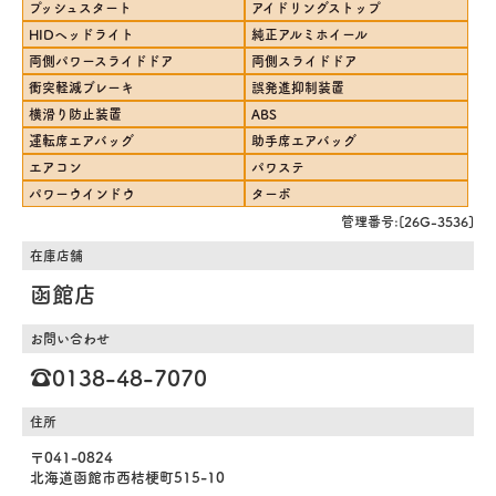
プッシュスタート
アイドリングストップ
HIDヘッドライト
純正アルミホイール
両側パワースライドドア
両側スライドドア
衝突軽減ブレーキ
誤発進抑制装置
横滑り防止装置
ABS
運転席エアバッグ
助手席エアバッグ
エアコン
パワステ
パワーウインドウ
ターボ
管理番号:[26G-3536]
在庫店舗
函館店
お問い合わせ
☎️0138-48-7070
住所
〒041-0824
北海道函館市西桔梗町515-10