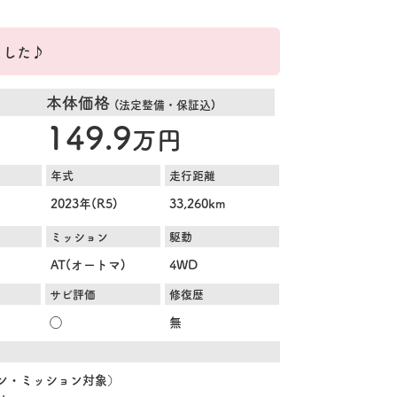
ました♪
本体価格
(法定整備・保証込)
149.9
万円
年式
走行距離
2023年(R5)
33,260km
ミッション
駆動
AT(オートマ)
4WD
サビ評価
修復歴
◯
無
ジン・ミッション対象）