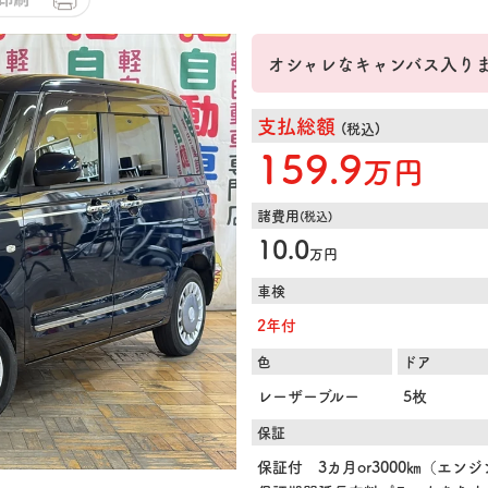
オシャレなキャンバス入り
支払総額
(税込)
159.9
万円
諸費用
(税込)
10.0
万円
車検
2年付
色
ドア
レーザーブルー
5枚
保証
保証付 3カ月or3000㎞（エン