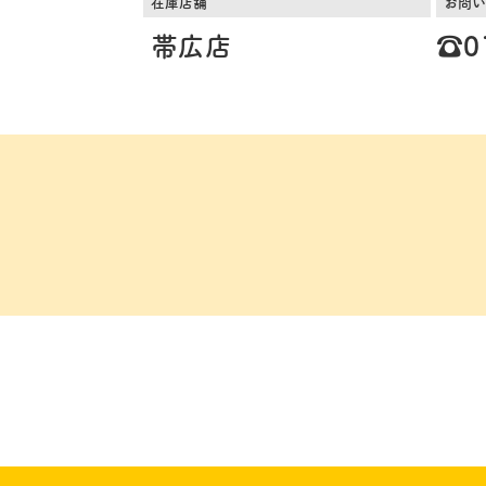
在庫店舗
お問い
帯広店
☎️0