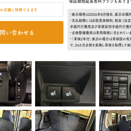
保証期間延長有料プランもありま
の店舗に移動できます
・表示価格は2026年8月現在、展示店
・支払総額には自賠責保険料、税金 (法定
手続代行費用及び車庫証明手続代行費用)
問い合わせる
・点検整備費用は車両価格に含まれていま
・「車検2年付」表示の場合は車検証の有
で、24カ月点検を実施し車検を取得して