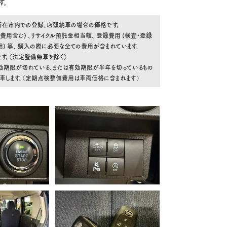
す。
舗所在市内での登録、店頭納車の場合の価格です。
費用含む) 、リサイクル預託金相当額、 登録費用 (検査・登録
 等、 購入の際に必要な全ての費用が含まれています。
す。（法定整備無車を除く）
効期限が切れている、または有効期限が半年を切っているもの
納車します。（定期点検整備費用は車両価格に含まれます）