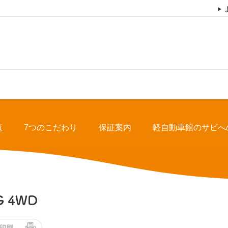
覧
7つのこだわり
保証案内
軽自動車館のサビへ
 4WD