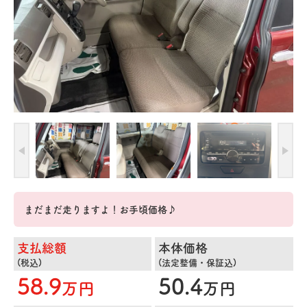
まだまだ走りますよ！お手頃価格♪
支払総額
本体価格
(税込)
(法定整備・保証込)
58.9
50.4
万円
万円