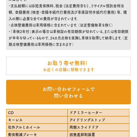
・支払総額には自賠責保険料、税金 (法定費用含む) 、リサイクル預託金相当
額、 登録費用 (検査・登録手続代行費用及び車庫証明手続代行費用) 等、 購
入の際に必要な全ての費用が含まれています。
・点検整備費用は車両価格に含まれています。（法定整備無車を除く）
・「車検2年付」表示の場合は車検証の有効期限が切れている、または有効期限
が半年を切っているもので、24カ月点検を実施し車検を取得して納車します。（定
期点検整備費用は車両価格に含まれます）
お取り寄せ無料!
お近くの店舗に移動できます
お問い合わせフォームで
問い合わせる
CD
ドアミラーヒーター
キーレス
アイドリングストップ
社外アルミホイール
両側スライドドア
衝突軽減ブレーキ
誤発進抑制装置