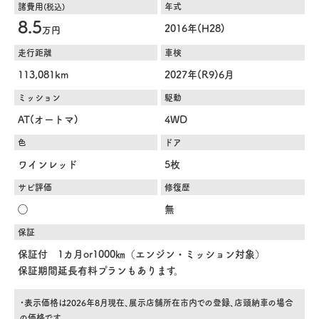
諸費用
年式
(税込)
8.5
2016年(H28)
万円
走行距離
車検
113,081km
2027年(R9)6月
ミッション
駆動
AT(オートマ)
4WD
色
ドア
ワインレッド
5枚
サビ評価
修復歴
◯
無
保証
保証付 1カ月or1000㎞（エンジン・ミッション対象）
保証期間延長有料プランもあります。
・表示価格は2026年8月現在、展示店舗所在市内での登録、店頭納車の場合
の価格です。