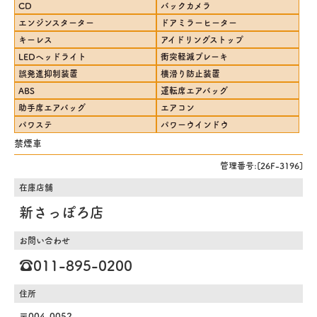
CD
バックカメラ
エンジンスターター
ドアミラーヒーター
キーレス
アイドリングストップ
LEDヘッドライト
衝突軽減ブレーキ
誤発進抑制装置
横滑り防止装置
ABS
運転席エアバッグ
助手席エアバッグ
エアコン
パワステ
パワーウインドウ
禁煙車
管理番号:[26F-3196]
在庫店舗
新さっぽろ店
お問い合わせ
☎️011-895-0200
住所
〒004-0052