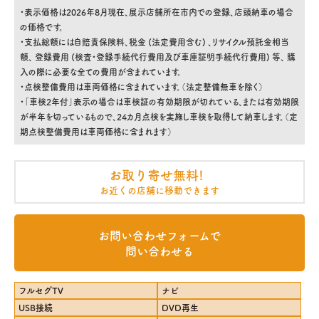
・表示価格は2026年8月現在、展示店舗所在市内での登録、店頭納車の場合
の価格です。
・支払総額には自賠責保険料、税金 (法定費用含む) 、リサイクル預託金相当
額、 登録費用 (検査・登録手続代行費用及び車庫証明手続代行費用) 等、 購
入の際に必要な全ての費用が含まれています。
・点検整備費用は車両価格に含まれています。（法定整備無車を除く）
・「車検2年付」表示の場合は車検証の有効期限が切れている、または有効期限
が半年を切っているもので、24カ月点検を実施し車検を取得して納車します。（定
期点検整備費用は車両価格に含まれます）
お取り寄せ無料!
お近くの店舗に移動できます
お問い合わせフォームで
問い合わせる
フルセグTV
ナビ
USB接続
DVD再生