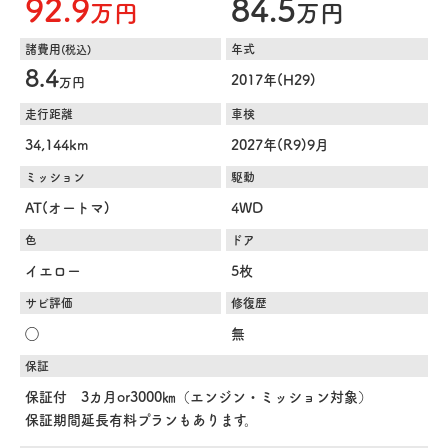
92.9
84.5
万円
万円
諸費用
年式
(税込)
8.4
2017年(H29)
万円
走行距離
車検
34,144km
2027年(R9)9月
ミッション
駆動
AT(オートマ)
4WD
色
ドア
イエロー
5枚
サビ評価
修復歴
◯
無
保証
保証付 3カ月or3000㎞（エンジン・ミッション対象）
保証期間延長有料プランもあります。