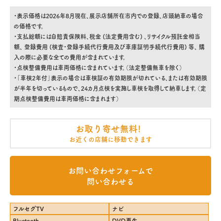
・表示価格は2026年8月現在、展示店舗所在市内での登録、店頭納車の場合
の価格です。
・支払総額には自賠責保険料、税金 (法定費用含む) 、リサイクル預託金相当
額、 登録費用 (検査・登録手続代行費用及び車庫証明手続代行費用) 等、 購
入の際に必要な全ての費用が含まれています。
・点検整備費用は車両価格に含まれています。（法定整備無車を除く）
・「車検2年付」表示の場合は車検証の有効期限が切れている、または有効期限
が半年を切っているもので、24カ月点検を実施し車検を取得して納車します。（定
期点検整備費用は車両価格に含まれます）
お取り寄せ無料!
お近くの店舗に移動できます
お問い合わせフォームで
問い合わせる
フルセグTV
ナビ
Bluetooth
DVD再生