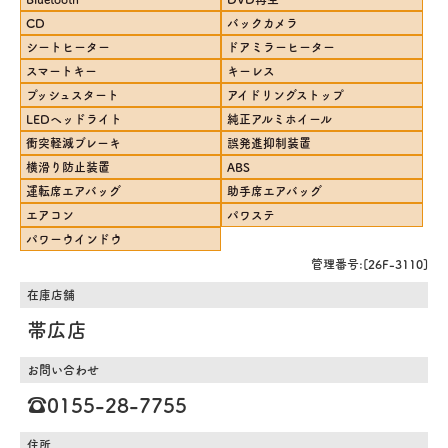
CD
バックカメラ
シートヒーター
ドアミラーヒーター
スマートキー
キーレス
プッシュスタート
アイドリングストップ
LEDヘッドライト
純正アルミホイール
衝突軽減ブレーキ
誤発進抑制装置
横滑り防止装置
ABS
運転席エアバッグ
助手席エアバッグ
エアコン
パワステ
パワーウインドウ
管理番号:[26F-3110]
在庫店舗
帯広店
お問い合わせ
☎️0155-28-7755
住所