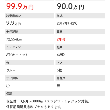
99.9
90.0
万円
万円
諸費用
年式
(税込)
9.9
2017年(H29)
万円
走行距離
車検
72,554km
2年付
ミッション
駆動
AT(オートマ)
4WD
色
ドア
ブルー
5枚
サビ評価
修復歴
◯
無
保証
保証付 3カ月or3000㎞（エンジン・ミッション対象）
保証期間延長有料プランもあります。