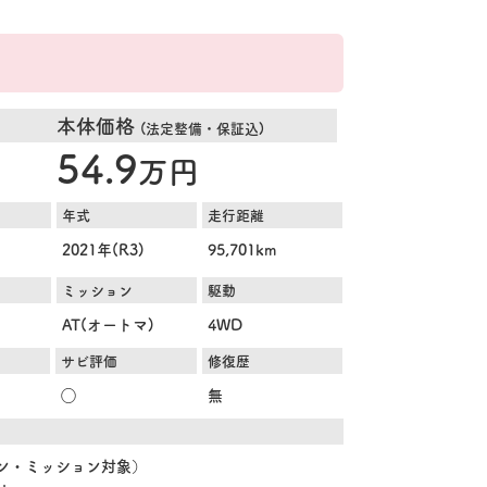
本体価格
(法定整備・保証込)
54.9
万円
年式
走行距離
2021年(R3)
95,701km
ミッション
駆動
AT(オートマ)
4WD
サビ評価
修復歴
◯
無
ジン・ミッション対象）