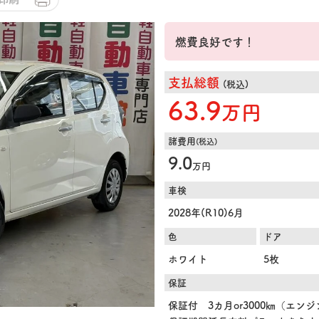
燃費良好です！
支払総額
(税込)
63.9
万円
諸費用
(税込)
9.0
万円
車検
2028年(R10)6月
色
ドア
ホワイト
5枚
保証
保証付 3カ月or3000㎞（エン