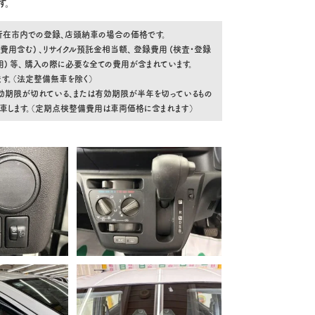
す。
舗所在市内での登録、店頭納車の場合の価格です。
費用含む) 、リサイクル預託金相当額、 登録費用 (検査・登録
 等、 購入の際に必要な全ての費用が含まれています。
す。（法定整備無車を除く）
効期限が切れている、または有効期限が半年を切っているもの
納車します。（定期点検整備費用は車両価格に含まれます）