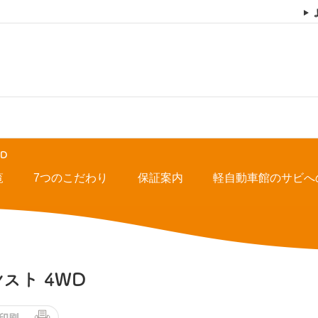
WD
覧
7つのこだわり
保証案内
軽自動車館のサビへ
スト 4WD