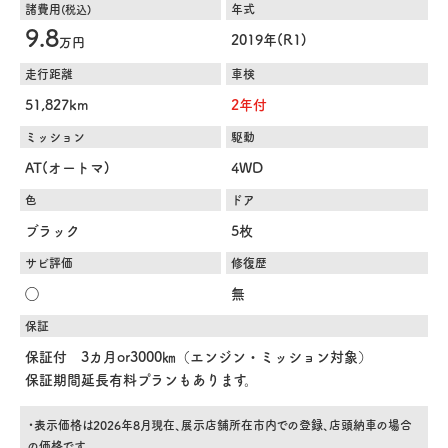
諸費用
年式
(税込)
9.8
2019年(R1)
万円
走行距離
車検
51,827km
2年付
ミッション
駆動
AT(オートマ)
4WD
色
ドア
ブラック
5枚
サビ評価
修復歴
◯
無
保証
保証付 3カ月or3000㎞（エンジン・ミッション対象）
保証期間延長有料プランもあります。
・表示価格は2026年8月現在、展示店舗所在市内での登録、店頭納車の場合
の価格です。