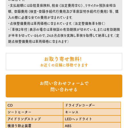
・支払総額には自賠責保険料、税金 (法定費用含む) 、リサイクル預託金相当
額、 登録費用 (検査・登録手続代行費用及び車庫証明手続代行費用) 等、 購
入の際に必要な全ての費用が含まれています。
・点検整備費用は車両価格に含まれています。（法定整備無車を除く）
・「車検2年付」表示の場合は車検証の有効期限が切れている、または有効期限
が半年を切っているもので、24カ月点検を実施し車検を取得して納車します。（定
期点検整備費用は車両価格に含まれます）
お取り寄せ無料!
お近くの店舗に移動できます
お問い合わせフォームで
問い合わせる
CD
ドライブレコーダー
シートヒーター
キーレス
アイドリングストップ
LEDヘッドライト
横滑り防止装置
ABS