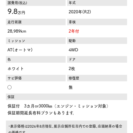
諸費用
年式
(税込)
9.8
2020年(R2)
万円
走行距離
車検
28,989km
2年付
ミッション
駆動
AT(オートマ)
4WD
色
ドア
ホワイト
2枚
サビ評価
修復歴
◯
無
保証
保証付 3カ月or3000㎞（エンジン・ミッション対象）
保証期間延長有料プランもあります。
・表示価格は2026年8月現在、展示店舗所在市内での登録、店頭納車の場合
の価格です。