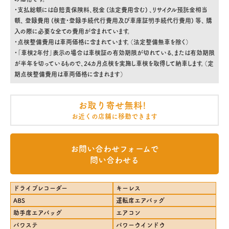
・支払総額には自賠責保険料、税金 (法定費用含む) 、リサイクル預託金相当
額、 登録費用 (検査・登録手続代行費用及び車庫証明手続代行費用) 等、 購
入の際に必要な全ての費用が含まれています。
・点検整備費用は車両価格に含まれています。（法定整備無車を除く）
・「車検2年付」表示の場合は車検証の有効期限が切れている、または有効期限
が半年を切っているもので、24カ月点検を実施し車検を取得して納車します。（定
期点検整備費用は車両価格に含まれます）
お取り寄せ無料!
お近くの店舗に移動できます
お問い合わせフォームで
問い合わせる
ドライブレコーダー
キーレス
ABS
運転席エアバッグ
助手席エアバッグ
エアコン
パワステ
パワーウインドウ