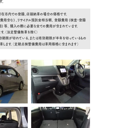
す。
舗所在市内での登録、店頭納車の場合の価格です。
費用含む) 、リサイクル預託金相当額、 登録費用 (検査・登録
 等、 購入の際に必要な全ての費用が含まれています。
す。（法定整備無車を除く）
効期限が切れている、または有効期限が半年を切っているもの
納車します。（定期点検整備費用は車両価格に含まれます）