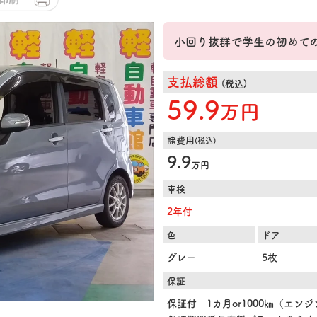
小回り抜群で学生の初めて
支払総額
(税込)
59.9
万円
諸費用
(税込)
9.9
万円
車検
2年付
色
ドア
グレー
5枚
保証
保証付 1カ月or1000㎞（エン