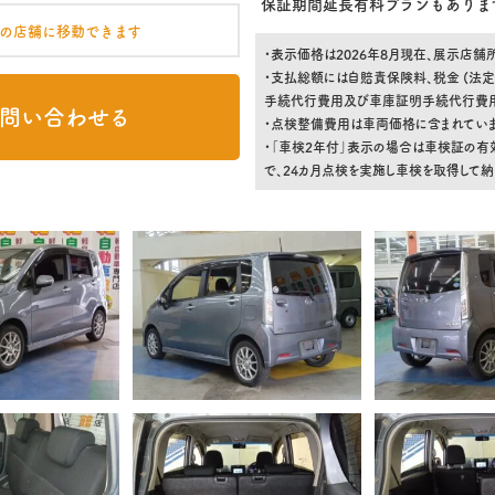
保証期間延長有料プランもありま
の店舗に移動できます
・表示価格は2026年8月現在、展示店
・支払総額には自賠責保険料、税金 (法定
手続代行費用及び車庫証明手続代行費用)
問い合わせる
・点検整備費用は車両価格に含まれていま
・「車検2年付」表示の場合は車検証の有
で、24カ月点検を実施し車検を取得して