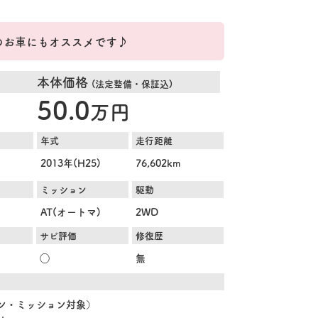
のお車にもオススメです♪
本体価格
(法定整備・保証込)
50.0
万円
年式
走行距離
2013年(H25)
76,602km
ミッション
駆動
AT(オートマ)
2WD
サビ評価
修復歴
◯
無
ジン・ミッション対象）