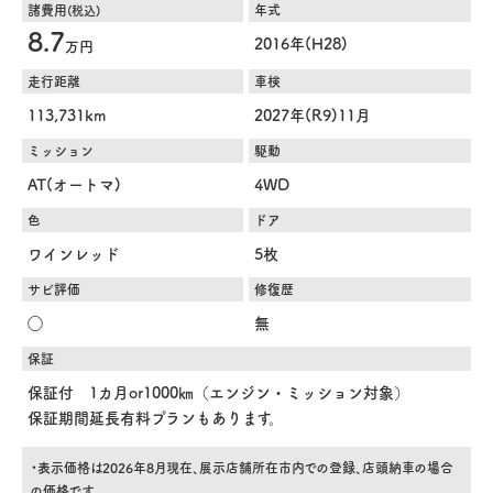
諸費用
年式
(税込)
8.7
2016年(H28)
万円
走行距離
車検
113,731km
2027年(R9)11月
ミッション
駆動
AT(オートマ)
4WD
色
ドア
ワインレッド
5枚
サビ評価
修復歴
◯
無
保証
保証付 1カ月or1000㎞（エンジン・ミッション対象）
保証期間延長有料プランもあります。
・表示価格は2026年8月現在、展示店舗所在市内での登録、店頭納車の場合
の価格です。