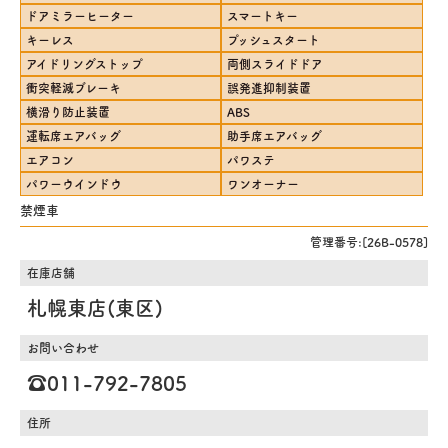
ドアミラーヒーター
スマートキー
キーレス
プッシュスタート
アイドリングストップ
両側スライドドア
衝突軽減ブレーキ
誤発進抑制装置
横滑り防止装置
ABS
運転席エアバッグ
助手席エアバッグ
エアコン
パワステ
パワーウインドウ
ワンオーナー
禁煙車
管理番号:[26B-0578]
在庫店舗
札幌東店(東区)
お問い合わせ
☎️011-792-7805
住所