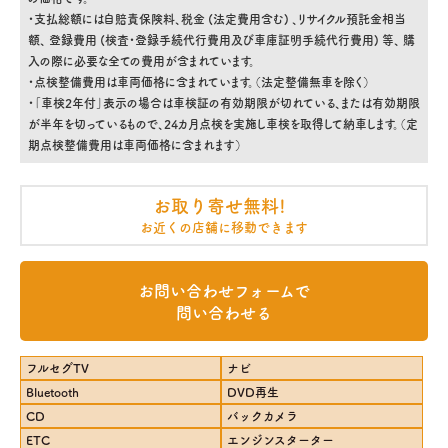
・支払総額には自賠責保険料、税金 (法定費用含む) 、リサイクル預託金相当
額、 登録費用 (検査・登録手続代行費用及び車庫証明手続代行費用) 等、 購
入の際に必要な全ての費用が含まれています。
・点検整備費用は車両価格に含まれています。（法定整備無車を除く）
・「車検2年付」表示の場合は車検証の有効期限が切れている、または有効期限
が半年を切っているもので、24カ月点検を実施し車検を取得して納車します。（定
期点検整備費用は車両価格に含まれます）
お取り寄せ無料!
お近くの店舗に移動できます
お問い合わせフォームで
問い合わせる
フルセグTV
ナビ
Bluetooth
DVD再生
CD
バックカメラ
ETC
エンジンスターター