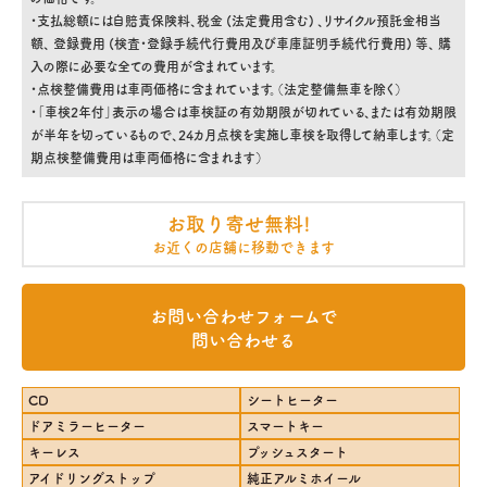
・支払総額には自賠責保険料、税金 (法定費用含む) 、リサイクル預託金相当
額、 登録費用 (検査・登録手続代行費用及び車庫証明手続代行費用) 等、 購
入の際に必要な全ての費用が含まれています。
・点検整備費用は車両価格に含まれています。（法定整備無車を除く）
・「車検2年付」表示の場合は車検証の有効期限が切れている、または有効期限
が半年を切っているもので、24カ月点検を実施し車検を取得して納車します。（定
期点検整備費用は車両価格に含まれます）
お取り寄せ無料!
お近くの店舗に移動できます
お問い合わせフォームで
問い合わせる
CD
シートヒーター
ドアミラーヒーター
スマートキー
キーレス
プッシュスタート
アイドリングストップ
純正アルミホイール