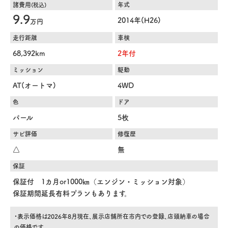
諸費用
年式
(税込)
9.9
2014年(H26)
万円
走行距離
車検
68,392km
2年付
ミッション
駆動
AT(オートマ)
4WD
色
ドア
パール
5枚
サビ評価
修復歴
△
無
保証
保証付 1カ月or1000㎞（エンジン・ミッション対象）
保証期間延長有料プランもあります。
・表示価格は2026年8月現在、展示店舗所在市内での登録、店頭納車の場合
の価格です。