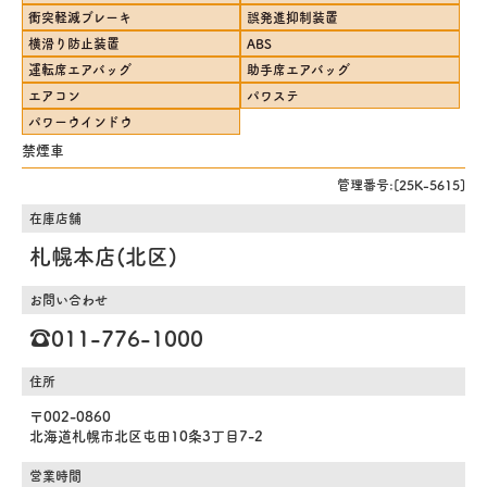
衝突軽減ブレーキ
誤発進抑制装置
横滑り防止装置
ABS
運転席エアバッグ
助手席エアバッグ
エアコン
パワステ
パワーウインドウ
禁煙車
管理番号:[25K-5615]
在庫店舗
札幌本店(北区)
お問い合わせ
☎️011-776-1000
住所
〒002-0860
北海道札幌市北区屯田10条3丁目7-2
営業時間