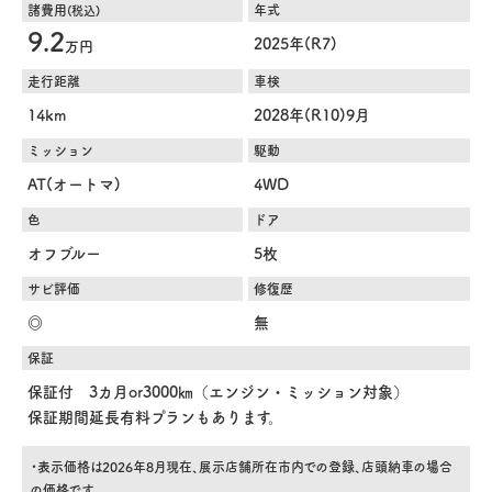
諸費用
年式
(税込)
9.2
2025年(R7)
万円
走行距離
車検
14km
2028年(R10)9月
ミッション
駆動
AT(オートマ)
4WD
色
ドア
オフブルー
5枚
サビ評価
修復歴
◎
無
保証
保証付 3カ月or3000㎞（エンジン・ミッション対象）
保証期間延長有料プランもあります。
・表示価格は2026年8月現在、展示店舗所在市内での登録、店頭納車の場合
の価格です。