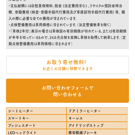
・支払総額には自賠責保険料、税金 (法定費用含む) 、リサイクル預託金相当
額、 登録費用 (検査・登録手続代行費用及び車庫証明手続代行費用) 等、 購
入の際に必要な全ての費用が含まれています。
・点検整備費用は車両価格に含まれています。（法定整備無車を除く）
・「車検2年付」表示の場合は車検証の有効期限が切れている、または有効期限
が半年を切っているもので、24カ月点検を実施し車検を取得して納車します。（定
期点検整備費用は車両価格に含まれます）
お取り寄せ無料!
お近くの店舗に移動できます
お問い合わせフォームで
問い合わせる
シートヒーター
ドアミラーヒーター
スマートキー
キーレス
プッシュスタート
アイドリングストップ
LEDヘッドライト
衝突軽減ブレーキ