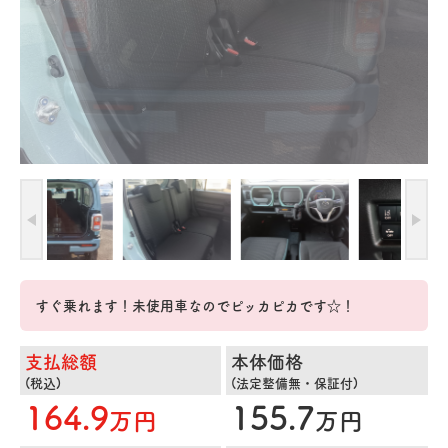
すぐ乗れます！未使用車なのでピッカピカです☆！
支払総額
本体価格
(税込)
(法定整備無・保証付)
164.9
155.7
万円
万円