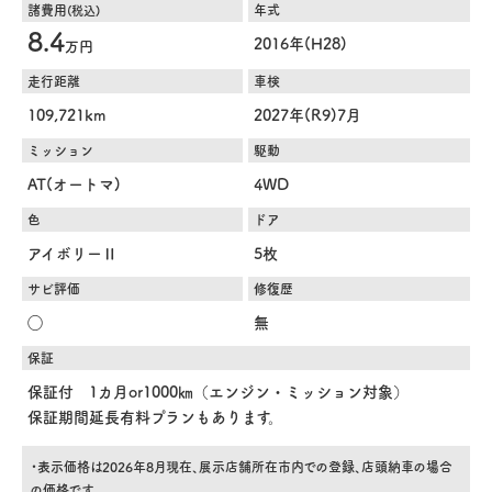
諸費用
年式
(税込)
8.4
2016年(H28)
万円
走行距離
車検
109,721km
2027年(R9)7月
ミッション
駆動
AT(オートマ)
4WD
色
ドア
アイボリーⅡ
5枚
サビ評価
修復歴
◯
無
保証
保証付 1カ月or1000㎞（エンジン・ミッション対象）
保証期間延長有料プランもあります。
・表示価格は2026年8月現在、展示店舗所在市内での登録、店頭納車の場合
の価格です。