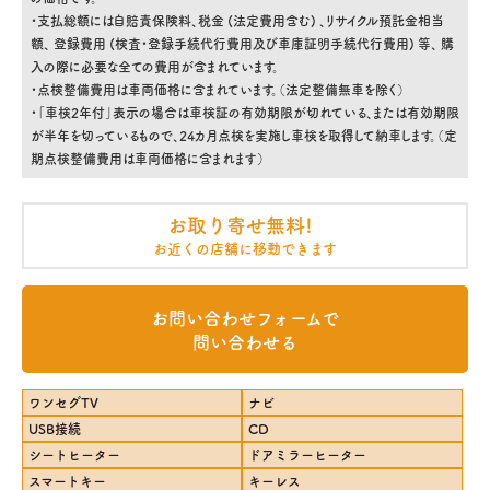
・支払総額には自賠責保険料、税金 (法定費用含む) 、リサイクル預託金相当
額、 登録費用 (検査・登録手続代行費用及び車庫証明手続代行費用) 等、 購
入の際に必要な全ての費用が含まれています。
・点検整備費用は車両価格に含まれています。（法定整備無車を除く）
・「車検2年付」表示の場合は車検証の有効期限が切れている、または有効期限
が半年を切っているもので、24カ月点検を実施し車検を取得して納車します。（定
期点検整備費用は車両価格に含まれます）
お取り寄せ無料!
お近くの店舗に移動できます
お問い合わせフォームで
問い合わせる
ワンセグTV
ナビ
USB接続
CD
シートヒーター
ドアミラーヒーター
スマートキー
キーレス