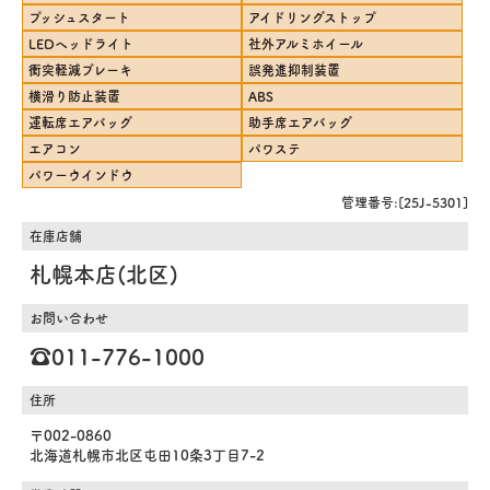
プッシュスタート
アイドリングストップ
LEDヘッドライト
社外アルミホイール
衝突軽減ブレーキ
誤発進抑制装置
横滑り防止装置
ABS
運転席エアバッグ
助手席エアバッグ
エアコン
パワステ
パワーウインドウ
管理番号:[25J-5301]
在庫店舗
札幌本店(北区)
お問い合わせ
☎️011-776-1000
住所
〒002-0860
北海道札幌市北区屯田10条3丁目7-2