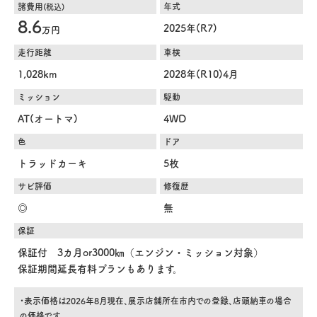
諸費用
年式
(税込)
8.6
2025年(R7)
万円
走行距離
車検
1,028km
2028年(R10)4月
ミッション
駆動
AT(オートマ)
4WD
色
ドア
トラッドカーキ
5枚
サビ評価
修復歴
◎
無
保証
保証付 3カ月or3000㎞（エンジン・ミッション対象）
保証期間延長有料プランもあります。
・表示価格は2026年8月現在、展示店舗所在市内での登録、店頭納車の場合
の価格です。