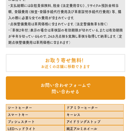
・支払総額には自賠責保険料、税金 (法定費用含む) 、リサイクル預託金相当
額、 登録費用 (検査・登録手続代行費用及び車庫証明手続代行費用) 等、 購
入の際に必要な全ての費用が含まれています。
・点検整備費用は車両価格に含まれています。（法定整備無車を除く）
・「車検2年付」表示の場合は車検証の有効期限が切れている、または有効期限
が半年を切っているもので、24カ月点検を実施し車検を取得して納車します。（定
期点検整備費用は車両価格に含まれます）
お取り寄せ無料!
お近くの店舗に移動できます
お問い合わせフォームで
問い合わせる
シートヒーター
ドアミラーヒーター
スマートキー
キーレス
プッシュスタート
アイドリングストップ
LEDヘッドライト
純正アルミホイール