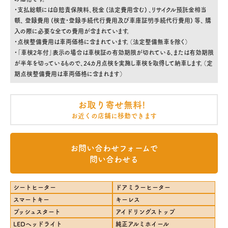
・支払総額には自賠責保険料、税金 (法定費用含む) 、リサイクル預託金相当
額、 登録費用 (検査・登録手続代行費用及び車庫証明手続代行費用) 等、 購
入の際に必要な全ての費用が含まれています。
・点検整備費用は車両価格に含まれています。（法定整備無車を除く）
・「車検2年付」表示の場合は車検証の有効期限が切れている、または有効期限
が半年を切っているもので、24カ月点検を実施し車検を取得して納車します。（定
期点検整備費用は車両価格に含まれます）
お取り寄せ無料!
お近くの店舗に移動できます
お問い合わせフォームで
問い合わせる
シートヒーター
ドアミラーヒーター
スマートキー
キーレス
プッシュスタート
アイドリングストップ
LEDヘッドライト
純正アルミホイール