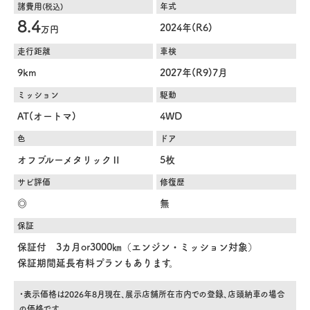
諸費用
年式
(税込)
8.4
2024年(R6)
万円
走行距離
車検
9km
2027年(R9)7月
ミッション
駆動
AT(オートマ)
4WD
色
ドア
オフブルーメタリックⅡ
5枚
サビ評価
修復歴
◎
無
保証
保証付 3カ月or3000㎞（エンジン・ミッション対象）
保証期間延長有料プランもあります。
・表示価格は2026年8月現在、展示店舗所在市内での登録、店頭納車の場合
の価格です。