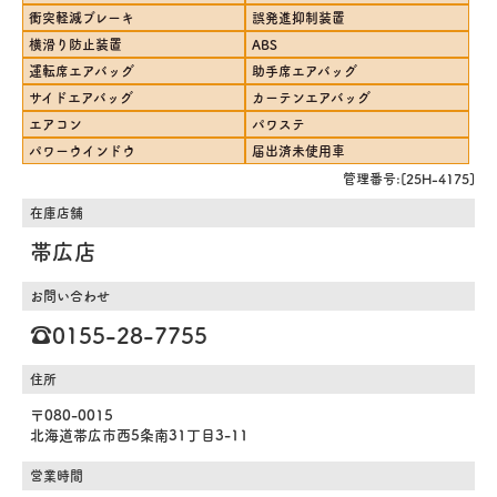
衝突軽減ブレーキ
誤発進抑制装置
横滑り防止装置
ABS
運転席エアバッグ
助手席エアバッグ
サイドエアバッグ
カーテンエアバッグ
エアコン
パワステ
パワーウインドウ
届出済未使用車
管理番号:[25H-4175]
在庫店舗
帯広店
お問い合わせ
☎️0155-28-7755
住所
〒080-0015
北海道帯広市西5条南31丁目3-11
営業時間