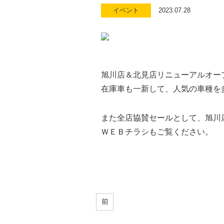
イベント
2023.07.28
旭川店＆北見店リニューアルオー
在庫車も一新して、人気の車種を
また全店協賛セールとして、旭川
ＷＥＢチラシもご覧ください。
前