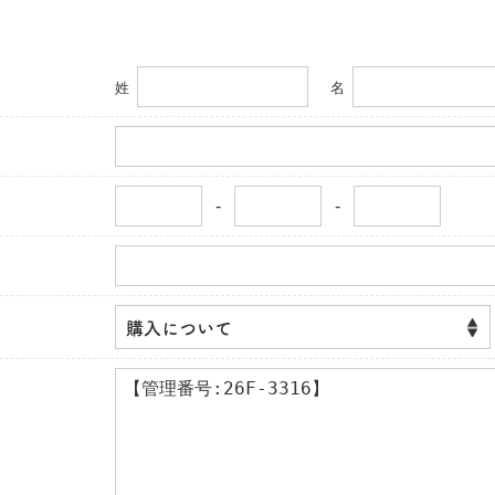
姓
名
-
-