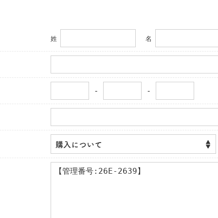
姓
名
-
-