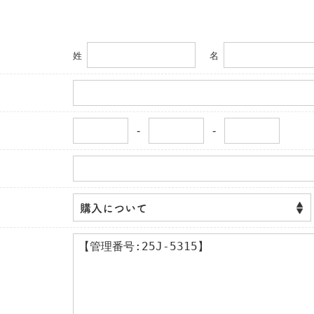
姓
名
-
-