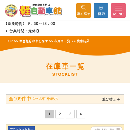
MENU
【営業時間】 9：30～18：00
営業時間・定休日
TOP
中古軽自動車を探す
在庫車一覧
検索結果
在庫車一覧
STOCKLIST
全109件中
1〜30件を表示
並び替え
1
2
3
4
アウトレットカー