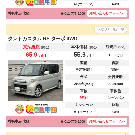
AT(オートマ)
4WD
札幌本店(北区)
お問い合わせ
フォームへ
☎ 011-776-1000
タントカスタム
RS ターボ 4WD
支払総額
本体価格
諸費用
(税込)
(税込)
(税込)
65.9
55.6
10.3
万円
万円
万円
整備
保証
法定整備付
保証付
年式
走行距離
2009年(H21)
77,912km
車検
車体色
2年付
シャンパン
ミッション
駆動
AT(オートマ)
4WD
札幌本店(北区)
お問い合わせ
フォームへ
☎ 011-776-1000