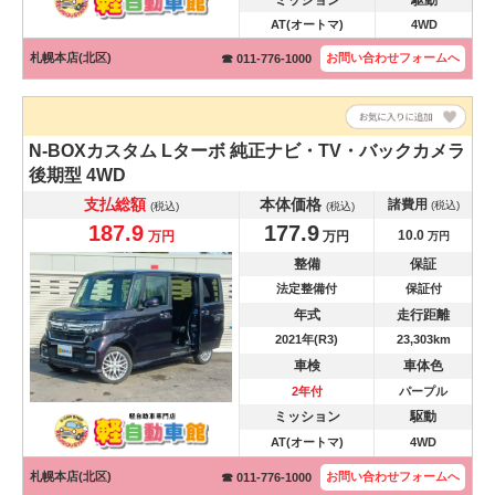
ミッション
駆動
AT(オートマ)
4WD
札幌本店(北区)
お問い合わせ
フォームへ
☎ 011-776-1000
N-BOXカスタム
Lターボ 純正ナビ・TV・バックカメラ
後期型 4WD
支払総額
本体価格
諸費用
(税込)
(税込)
(税込)
187.9
177.9
10.0
万円
万円
万円
整備
保証
法定整備付
保証付
年式
走行距離
2021年(R3)
23,303km
車検
車体色
2年付
パープル
ミッション
駆動
AT(オートマ)
4WD
札幌本店(北区)
お問い合わせ
フォームへ
☎ 011-776-1000