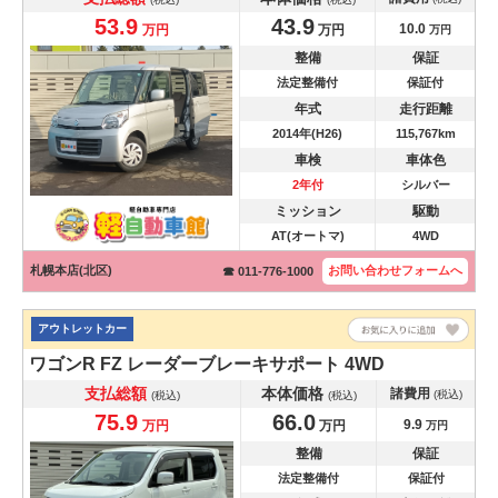
53.9
43.9
10.0
万円
万円
万円
整備
保証
法定整備付
保証付
年式
走行距離
2014年(H26)
115,767km
車検
車体色
2年付
シルバー
ミッション
駆動
AT(オートマ)
4WD
札幌本店(北区)
お問い合わせ
フォームへ
☎ 011-776-1000
アウトレットカー
ワゴンR
FZ レーダーブレーキサポート 4WD
支払総額
本体価格
諸費用
(税込)
(税込)
(税込)
75.9
66.0
9.9
万円
万円
万円
整備
保証
法定整備付
保証付