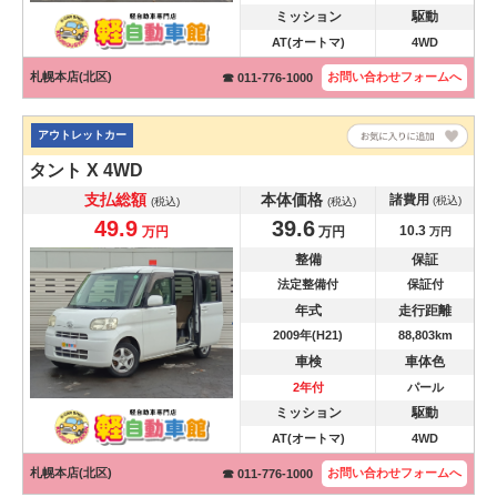
ミッション
駆動
AT(オートマ)
4WD
札幌本店(北区)
お問い合わせ
フォームへ
☎ 011-776-1000
アウトレットカー
タント
X 4WD
支払総額
本体価格
諸費用
(税込)
(税込)
(税込)
49.9
39.6
10.3
万円
万円
万円
整備
保証
法定整備付
保証付
年式
走行距離
2009年(H21)
88,803km
車検
車体色
2年付
パール
ミッション
駆動
AT(オートマ)
4WD
札幌本店(北区)
お問い合わせ
フォームへ
☎ 011-776-1000