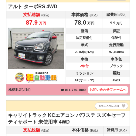
アルト
ターボRS 4WD
支払総額
本体価格
諸費用
(税込)
(税込)
(税込)
87.9
78.0
9.9
万円
万円
万円
整備
保証
法定整備付
保証付
年式
走行距離
2016年(H28)
97,468km
車検
車体色
2年付
ブラック
ミッション
駆動
AT(オートマ)
4WD
札幌本店(北区)
お問い合わせ
フォームへ
☎ 011-776-1000
キャリイトラック
KCエアコン パワステ スズキセーフ
ティサポート 未使用車 4WD
支払総額
本体価格
諸費用
(税込)
(税込)
(税込)