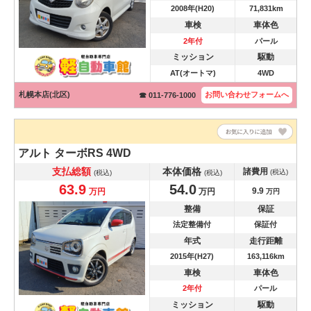
2008年(H20)
71,831km
車検
車体色
2年付
パール
ミッション
駆動
AT(オートマ)
4WD
札幌本店(北区)
お問い合わせ
フォームへ
☎ 011-776-1000
アルト
ターボRS 4WD
支払総額
本体価格
諸費用
(税込)
(税込)
(税込)
63.9
54.0
9.9
万円
万円
万円
整備
保証
法定整備付
保証付
年式
走行距離
2015年(H27)
163,116km
車検
車体色
2年付
パール
ミッション
駆動