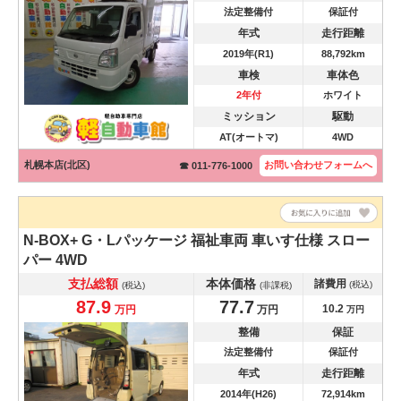
法定整備付
保証付
年式
走行距離
2019年(R1)
88,792km
車検
車体色
2年付
ホワイト
ミッション
駆動
AT(オートマ)
4WD
札幌本店(北区)
お問い合わせ
フォームへ
☎ 011-776-1000
N-BOX+
G・Lパッケージ 福祉車両 車いす仕様 スロー
パー 4WD
支払総額
本体価格
諸費用
(税込)
(税込)
(非課税)
87.9
77.7
10.2
万円
万円
万円
整備
保証
法定整備付
保証付
年式
走行距離
2014年(H26)
72,914km