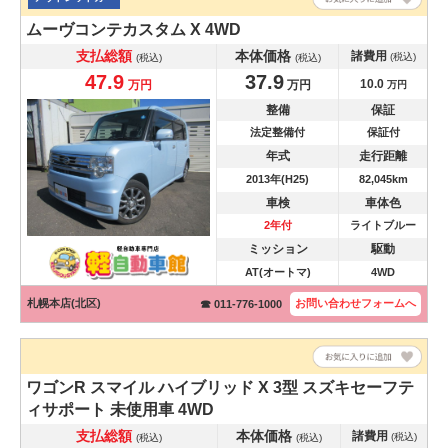
ムーヴコンテカスタム
X 4WD
支払総額
本体価格
諸費用
(税込)
(税込)
(税込)
47.9
37.9
10.0
万円
万円
万円
整備
保証
法定整備付
保証付
年式
走行距離
2013年(H25)
82,045km
車検
車体色
2年付
ライトブルー
ミッション
駆動
AT(オートマ)
4WD
札幌本店(北区)
お問い合わせ
フォームへ
☎ 011-776-1000
ワゴンR スマイル
ハイブリッド X 3型 スズキセーフテ
ィサポート 未使用車 4WD
支払総額
本体価格
諸費用
(税込)
(税込)
(税込)