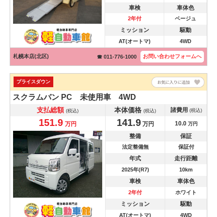
車検
車体色
2年付
ベージュ
ミッション
駆動
AT(オートマ)
4WD
札幌本店(北区)
お問い合わせ
フォームへ
☎ 011-776-1000
プライスダウン
スクラムバン
PC 未使用車 4WD
支払総額
本体価格
諸費用
(税込)
(税込)
(税込)
151.9
141.9
10.0
万円
万円
万円
整備
保証
法定整備無
保証付
年式
走行距離
2025年(R7)
10km
車検
車体色
2年付
ホワイト
ミッション
駆動
AT(オートマ)
4WD