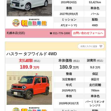
2010年(H22)
53,427km
車検
車体色
2027年(R9)4月
パール
ミッション
駆動
AT(オートマ)
4WD
札幌本店(北区)
お問い合わせ
フォームへ
☎ 011-776-1000
ハスラー
タフワイルド 4WD
支払総額
本体価格
諸費用
(税込)
(税込)
(税込)
189.9
180.9
9.0
万円
万円
万円
整備
保証
法定整備付
保証付
年式
走行距離
2025年(R7)
785km
車検
車体色
バーミリオンオ
2028年(R10)7月
レンジⅡ