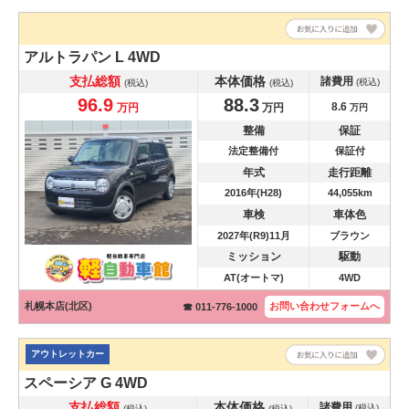
アルトラパン
L 4WD
支払総額
本体価格
諸費用
(税込)
(税込)
(税込)
96.9
88.3
8.6
万円
万円
万円
整備
保証
法定整備付
保証付
年式
走行距離
2016年(H28)
44,055km
車検
車体色
2027年(R9)11月
ブラウン
ミッション
駆動
AT(オートマ)
4WD
札幌本店(北区)
お問い合わせ
フォームへ
☎ 011-776-1000
アウトレットカー
スペーシア
G 4WD
支払総額
本体価格
諸費用
(税込)
(税込)
(税込)