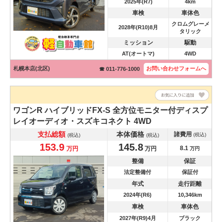
2025年(R7)
4km
車検
車体色
クロムグレーメ
2028年(R10)8月
タリック
ミッション
駆動
AT(オートマ)
4WD
札幌本店(北区)
お問い合わせ
フォームへ
☎ 011-776-1000
ワゴンR
ハイブリッドFX-S 全方位モニター付ディスプ
レイオーディオ・スズキコネクト 4WD
支払総額
本体価格
諸費用
(税込)
(税込)
(税込)
153.9
145.8
8.1
万円
万円
万円
整備
保証
法定整備付
保証付
年式
走行距離
2024年(R6)
10,346km
車検
車体色
2027年(R9)4月
ブラック