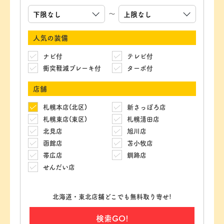
～
人気の装備
ナビ付
テレビ付
衝突軽減ブレーキ付
ターボ付
店舗
札幌本店(北区)
新さっぽろ店
札幌東店(東区)
札幌清田店
北見店
旭川店
函館店
苫小牧店
帯広店
釧路店
せんだい店
北海道・東北店舗どこでも無料取り寄せ!
検索GO!