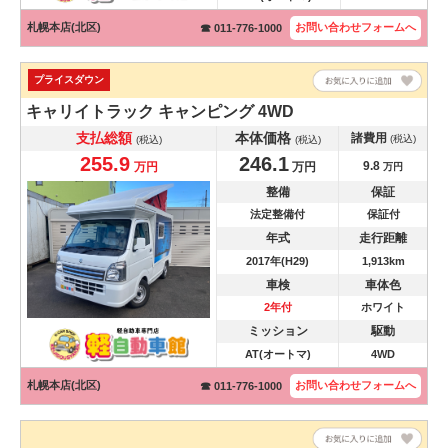
札幌本店(北区)
お問い合わせ
フォームへ
☎ 011-776-1000
プライスダウン
キャリイトラック
キャンピング 4WD
支払総額
本体価格
諸費用
(税込)
(税込)
(税込)
255.9
246.1
9.8
万円
万円
万円
整備
保証
法定整備付
保証付
年式
走行距離
2017年(H29)
1,913km
車検
車体色
2年付
ホワイト
ミッション
駆動
AT(オートマ)
4WD
札幌本店(北区)
お問い合わせ
フォームへ
☎ 011-776-1000