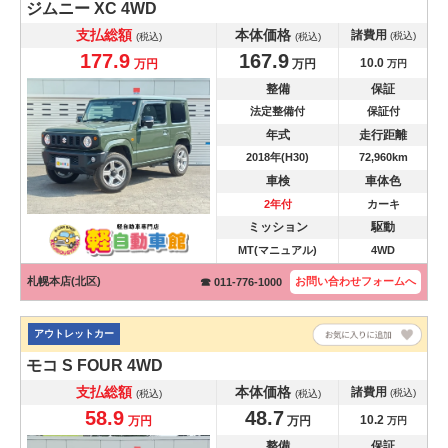
ジムニー
XC 4WD
支払総額
本体価格
諸費用
(税込)
(税込)
(税込)
177.9
167.9
10.0
万円
万円
万円
整備
保証
法定整備付
保証付
年式
走行距離
2018年(H30)
72,960km
車検
車体色
2年付
カーキ
ミッション
駆動
MT(マニュアル)
4WD
札幌本店(北区)
お問い合わせ
フォームへ
☎ 011-776-1000
アウトレットカー
モコ
S FOUR 4WD
支払総額
本体価格
諸費用
(税込)
(税込)
(税込)
58.9
48.7
10.2
万円
万円
万円
整備
保証