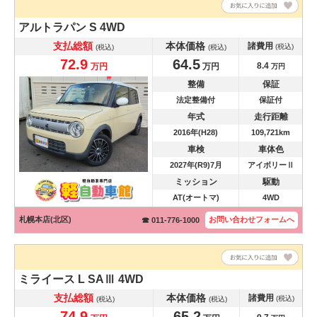
アルトラパン
S 4WD
支払総額
本体価格
諸費用
(税込)
(税込)
(税込)
72.9
64.5
8.4
万円
万円
万円
整備
保証
法定整備付
保証付
年式
走行距離
2016年(H28)
109,721km
車検
車体色
2027年(R9)7月
アイボリーⅡ
ミッション
駆動
AT(オートマ)
4WD
札幌本店(北区)
お問い合わせ
フォームへ
☎ 011-776-1000
ミライース
L SAⅢ 4WD
支払総額
本体価格
諸費用
(税込)
(税込)
(税込)
74.9
65.2