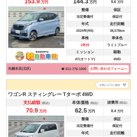
153.9
144.3
9.6
万円
万円
万円
整備
保証
法定整備付
保証付
年式
走行距離
2024年(R6)
38,578km
車検
車体色
2年付
ライトブルー
ミッション
駆動
AT(オートマ)
4WD
札幌本店(北区)
お問い合わせ
フォームへ
☎ 011-776-1000
ワゴンR スティングレー
Tターボ 4WD
支払総額
本体価格
諸費用
(税込)
(税込)
(税込)
70.9
62.5
8.4
万円
万円
万円
整備
保証
法定整備付
保証付
年式
走行距離