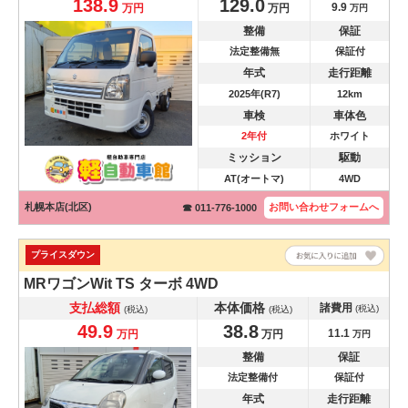
138.9
129.0
9.9
万円
万円
万円
整備
保証
法定整備無
保証付
年式
走行距離
2025年(R7)
12km
車検
車体色
2年付
ホワイト
ミッション
駆動
AT(オートマ)
4WD
札幌本店(北区)
お問い合わせ
フォームへ
☎ 011-776-1000
プライスダウン
MRワゴンWit
TS ターボ 4WD
支払総額
本体価格
諸費用
(税込)
(税込)
(税込)
49.9
38.8
11.1
万円
万円
万円
整備
保証
法定整備付
保証付
年式
走行距離