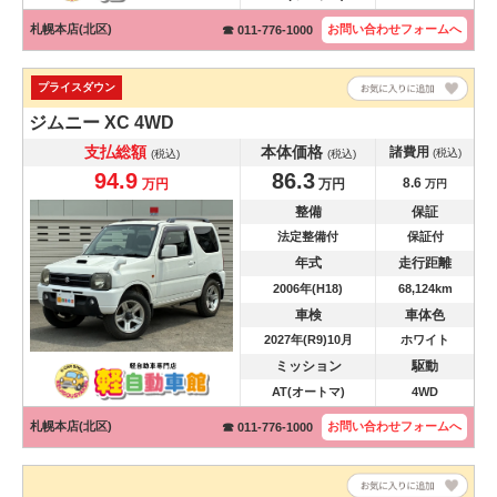
札幌本店(北区)
お問い合わせ
フォームへ
☎ 011-776-1000
プライスダウン
ジムニー
XC 4WD
支払総額
本体価格
諸費用
(税込)
(税込)
(税込)
94.9
86.3
8.6
万円
万円
万円
整備
保証
法定整備付
保証付
年式
走行距離
2006年(H18)
68,124km
車検
車体色
2027年(R9)10月
ホワイト
ミッション
駆動
AT(オートマ)
4WD
札幌本店(北区)
お問い合わせ
フォームへ
☎ 011-776-1000