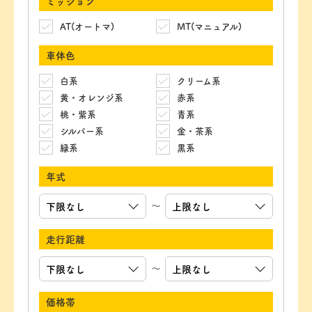
ミッション
AT(オートマ)
MT(マニュアル)
車体色
白系
クリーム系
黄・オレンジ系
赤系
桃・紫系
青系
シルバー系
金・茶系
緑系
黒系
年式
～
走行距離
～
価格帯