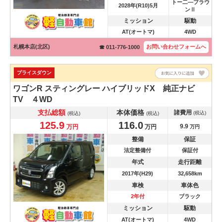
トー二―ブラウ
2028年(R10)5月
ンⅡ
ミッション
駆動
AT(オートマ)
4WD
札幌本店(北区)
お問い合わせ
フォームへ
☎ 011-776-1000
プライスダウン
ワゴンR スティングレー
ハイブリッドX 純正ナビ
TV ４WD
支払総額
本体価格
諸費用
(税込)
(税込)
(税込)
125.9
116.0
9.9
万円
万円
万円
整備
保証
法定整備付
保証付
年式
走行距離
2017年(H29)
32,658km
車検
車体色
2年付
ブラック
ミッション
駆動
AT(オートマ)
4WD