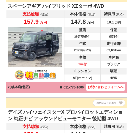
スペーシアギア
ハイブリッド XZターボ 4WD
支払総額
本体価格
諸費用
(税込)
(税込)
(税込)
157.9
147.8
10.1
万円
万円
万円
整備
保証
法定整備付
保証付
年式
走行距離
2021年(R3)
63,601km
車検
車体色
2年付
ブラック
ミッション
駆動
AT(オートマ)
4WD
札幌本店(北区)
お問い合わせ
フォームへ
☎ 011-776-1000
デイズ
ハイウェイスターX プロパイロットエディショ
ン 純正ナビ アラウンドビューモニター 後期型 4WD
支払総額
本体価格
諸費用
(税込)
(税込)
(税込)