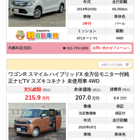
年式
走行距離
2014年(H26)
68,392km
車検
車体色
2年付
パール
ミッション
駆動
AT(オートマ)
4WD
札幌本店(北区)
お問い合わせ
フォームへ
☎ 011-776-1000
ワゴンR スマイル
ハイブリッドX 全方位モニター付純
正ナビTV スズキコネクト 未使用車 4WD
支払総額
本体価格
諸費用
(税込)
(税込)
(税込)
215.9
207.0
8.9
万円
万円
万円
整備
保証
法定整備無
保証付
年式
走行距離
2025年(R7)
8km
車検
車体色