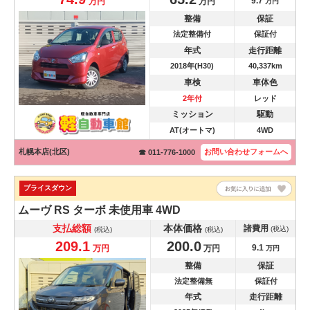
9.7
万円
万円
万円
整備
保証
法定整備付
保証付
年式
走行距離
2018年(H30)
40,337km
車検
車体色
2年付
レッド
ミッション
駆動
AT(オートマ)
4WD
札幌本店(北区)
お問い合わせ
フォームへ
☎ 011-776-1000
プライスダウン
ムーヴ
RS ターボ 未使用車 4WD
支払総額
本体価格
諸費用
(税込)
(税込)
(税込)
209.1
200.0
9.1
万円
万円
万円
整備
保証
法定整備無
保証付
年式
走行距離