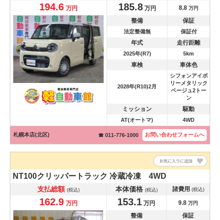
194.6
185.8
8.8
万円
万円
万円
整備
保証
法定整備無
保証付
年式
走行距離
2025年(R7)
5km
車検
車体色
シフォンアイボ
リーメタリック
2028年(R10)2月
ベージュ2トー
ン
ミッション
駆動
AT(オートマ)
4WD
札幌本店(北区)
お問い合わせ
フォームへ
☎ 011-776-1000
NT100クリッパートラック
冷蔵冷凍 4WD
支払総額
本体価格
諸費用
(税込)
(税込)
(税込)
162.9
153.1
9.8
万円
万円
万円
整備
保証