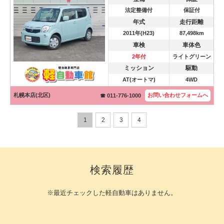
法定整備付
保証付
年式
走行距離
2011年(H23)
87,498km
車検
車体色
2年付
ライトグリーン
ミッション
駆動
AT(オートマ)
4WD
札幌本店(北区)
お問い合わせ
フォームへ
☎ 011-776-1000
1
2
3
4
検索履歴
※最近チェックした軽自動車はありません。