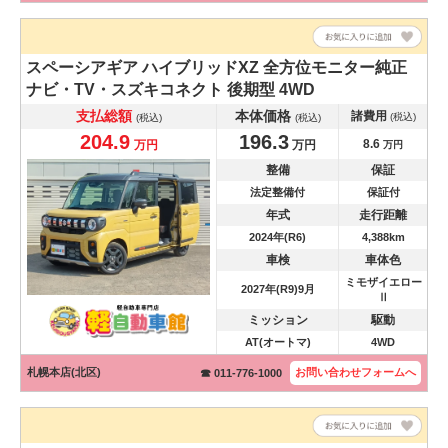
スペーシアギア
ハイブリッドXZ 全方位モニター純正
ナビ・TV・スズキコネクト 後期型 4WD
支払総額
本体価格
諸費用
(税込)
(税込)
(税込)
204.9
196.3
8.6
万円
万円
万円
整備
保証
法定整備付
保証付
年式
走行距離
2024年(R6)
4,388km
車検
車体色
ミモザイエロー
2027年(R9)9月
Ⅱ
ミッション
駆動
AT(オートマ)
4WD
札幌本店(北区)
お問い合わせ
フォームへ
☎ 011-776-1000