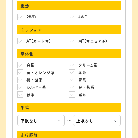
駆動
2WD
4WD
ミッション
AT(オートマ)
MT(マニュアル)
車体色
白系
クリーム系
黄・オレンジ系
赤系
桃・紫系
青系
シルバー系
金・茶系
緑系
黒系
年式
～
走行距離