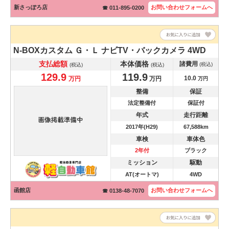
新さっぽろ店
お問い合わせ
フォームへ
☎ 011-895-0200
N-BOXカスタム
Ｇ・Ｌ ナビTV・バックカメラ 4WD
支払総額
本体価格
諸費用
(税込)
(税込)
(税込)
129.9
119.9
10.0
万円
万円
万円
整備
保証
法定整備付
保証付
年式
走行距離
2017年(H29)
67,588km
車検
車体色
2年付
ブラック
ミッション
駆動
AT(オートマ)
4WD
函館店
お問い合わせ
フォームへ
☎ 0138-48-7070