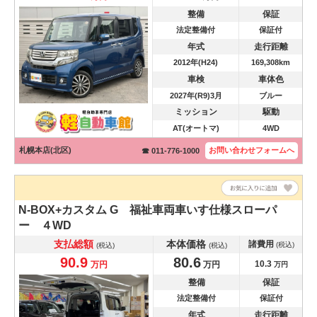
整備
保証
法定整備付
保証付
年式
走行距離
2012年(H24)
169,308km
車検
車体色
2027年(R9)3月
ブルー
ミッション
駆動
AT(オートマ)
4WD
札幌本店(北区)
お問い合わせ
フォームへ
☎ 011-776-1000
N-BOX+カスタム
G 福祉車両車いす仕様スローパ
ー ４WD
支払総額
本体価格
諸費用
(税込)
(税込)
(税込)
90.9
80.6
10.3
万円
万円
万円
整備
保証
法定整備付
保証付
年式
走行距離