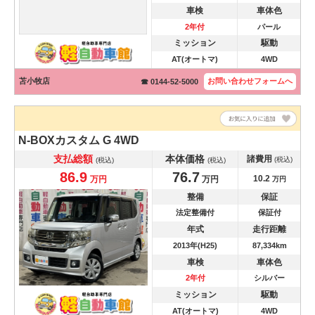
車検
車体色
2年付
パール
ミッション
駆動
AT(オートマ)
4WD
苫小牧店
お問い合わせ
フォームへ
☎ 0144-52-5000
N-BOXカスタム
G 4WD
支払総額
本体価格
諸費用
(税込)
(税込)
(税込)
86.9
76.7
10.2
万円
万円
万円
整備
保証
法定整備付
保証付
年式
走行距離
2013年(H25)
87,334km
車検
車体色
2年付
シルバー
ミッション
駆動
AT(オートマ)
4WD