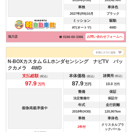
2018年(H30)
105,427km
車検
車体色
2027年(R9)10月
ブラック
ミッション
駆動
AT(オートマ)
4WD
旭川店
お問い合わせ
フォームへ
☎ 0166-60-3366
N-BOXカスタム
G.Lホンダセンシング ナビTV バッ
クカメラ 4WD
支払総額
本体価格
諸費用
(税込)
(税込)
(税込)
97.9
87.9
10.0
万円
万円
万円
整備
保証
法定整備付
保証付
年式
走行距離
2018年(H30)
120,907km
車検
車体色
クリスタルブラ
2年付
ックパール