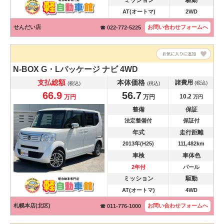
ミッション
駆動
AT(オートマ)
2WD
せんだい店
お問い合わせ
フォームへ
☎ 022-772-5225
N-BOX
G・Lパッケージ ナビ 4WD
支払総額
本体価格
諸費用
(税込)
(税込)
(税込)
66.9
56.7
10.2
万円
万円
万円
整備
保証
法定整備付
保証付
年式
走行距離
2013年(H25)
111,482km
車検
車体色
2年付
パール
ミッション
駆動
AT(オートマ)
4WD
札幌本店(北区)
お問い合わせ
フォームへ
☎ 011-776-1000