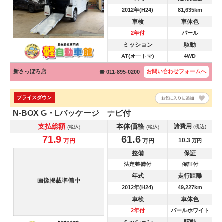
2012年(H24)
81,635km
車検
車体色
2年付
パール
ミッション
駆動
AT(オートマ)
4WD
新さっぽろ店
お問い合わせ
フォームへ
☎ 011-895-0200
プライスダウン
N-BOX
G・Lパッケージ ナビ付
支払総額
本体価格
諸費用
(税込)
(税込)
(税込)
71.9
61.6
10.3
万円
万円
万円
整備
保証
法定整備付
保証付
年式
走行距離
2012年(H24)
49,227km
車検
車体色
2年付
パールホワイト