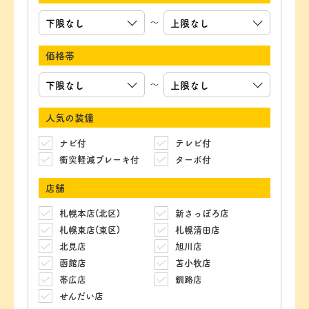
～
価格帯
～
人気の装備
ナビ付
テレビ付
衝突軽減ブレーキ付
ターボ付
店舗
札幌本店(北区)
新さっぽろ店
札幌東店(東区)
札幌清田店
北見店
旭川店
函館店
苫小牧店
帯広店
釧路店
せんだい店