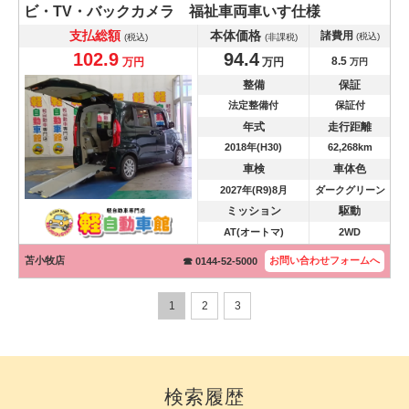
ビ・TV・バックカメラ 福祉車両車いす仕様
支払総額
本体価格
諸費用
(税込)
(税込)
(非課税)
102.9
94.4
8.5
万円
万円
万円
整備
保証
法定整備付
保証付
年式
走行距離
2018年(H30)
62,268km
車検
車体色
2027年(R9)8月
ダークグリーン
ミッション
駆動
AT(オートマ)
2WD
苫小牧店
お問い合わせ
フォームへ
☎ 0144-52-5000
1
2
3
検索履歴