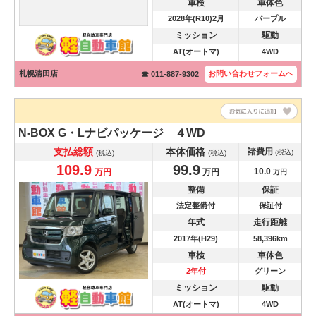
車検
車体色
2028年(R10)2月
パープル
ミッション
駆動
AT(オートマ)
4WD
札幌清田店
お問い合わせ
フォームへ
☎ 011-887-9302
N-BOX
G・Lナビパッケージ ４WD
支払総額
本体価格
諸費用
(税込)
(税込)
(税込)
109.9
99.9
10.0
万円
万円
万円
整備
保証
法定整備付
保証付
年式
走行距離
2017年(H29)
58,396km
車検
車体色
2年付
グリーン
ミッション
駆動
AT(オートマ)
4WD