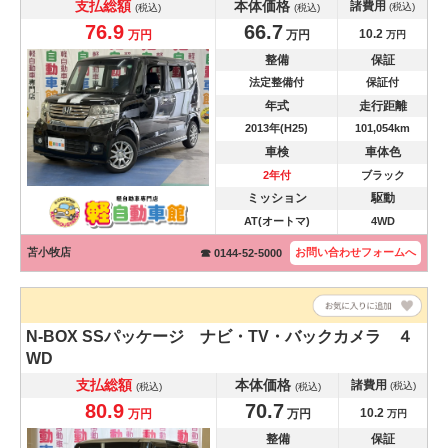
支払総額
本体価格
諸費用
(税込)
(税込)
(税込)
76.9
66.7
10.2
万円
万円
万円
整備
保証
法定整備付
保証付
年式
走行距離
2013年(H25)
101,054km
車検
車体色
2年付
ブラック
ミッション
駆動
AT(オートマ)
4WD
苫小牧店
お問い合わせ
フォームへ
☎ 0144-52-5000
N-BOX
SSパッケージ ナビ・TV・バックカメラ ４
WD
支払総額
本体価格
諸費用
(税込)
(税込)
(税込)
80.9
70.7
10.2
万円
万円
万円
整備
保証