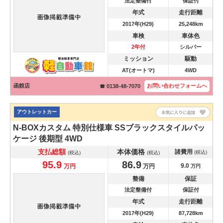
法定整備付
保証付
年式
走行距離
2017年(H29)
25,248km
車検
車体色
2年付
シルバー
ミッション
駆動
AT(オートマ)
4WD
函館店
お問い合わせ
フォームへ
☎ 0138-48-7070
アウトレットカー
N-BOXカスタム
特別仕様車 SSブラックスタイルパッ
ケージ 後期型 4WD
支払総額
本体価格
諸費用
(税込)
(税込)
(税込)
95.9
86.9
9.0
万円
万円
万円
整備
保証
法定整備付
保証付
年式
走行距離
2017年(H29)
87,728km