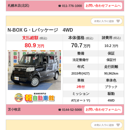
札幌本店(北区)
お問い合わせ
フォームへ
☎ 011-776-1000
N-BOX
G・Lパッケージ 4WD
支払総額
本体価格
諸費用
(税込)
(税込)
(税込)
80.9
70.7
10.2
万円
万円
万円
整備
保証
法定整備付
保証付
年式
走行距離
2015年(H27)
90,962km
車検
車体色
2年付
ブラック
ミッション
駆動
AT(オートマ)
4WD
苫小牧店
お問い合わせ
フォームへ
☎ 0144-52-5000