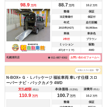
98.9
88.7
10.2
万円
万円
万円
整備
保証
法定整備付
保証付
年式
走行距離
2015年(H27)
50,993km
車検
車体色
2年付
ブラウン
ミッション
駆動
AT(オートマ)
4WD
札幌清田店
お問い合わせ
フォームへ
☎ 011-887-9302
N-BOX+
Ｇ・Ｌパッケージ 福祉車両 車いす仕様 スロ
ーパー ナビ・バックカメラ 4WD
支払総額
本体価格
諸費用
(税込)
(税込)
(非課税)
110.9
100.7
10.2
万円
万円
万円
整備
保証