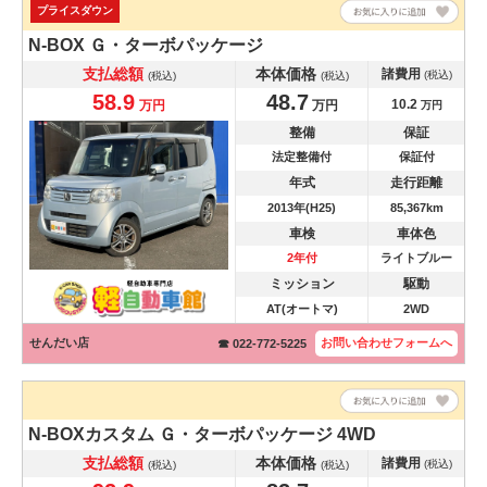
プライスダウン
N-BOX
Ｇ・ターボパッケージ
支払総額
本体価格
諸費用
(税込)
(税込)
(税込)
58.9
48.7
10.2
万円
万円
万円
整備
保証
法定整備付
保証付
年式
走行距離
2013年(H25)
85,367km
車検
車体色
2年付
ライトブルー
ミッション
駆動
AT(オートマ)
2WD
せんだい店
お問い合わせ
フォームへ
☎ 022-772-5225
N-BOXカスタム
Ｇ・ターボパッケージ 4WD
支払総額
本体価格
諸費用
(税込)
(税込)
(税込)