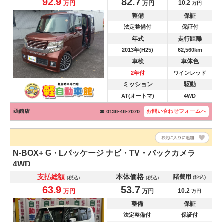
92.9
82.7
10.2
万円
万円
万円
整備
保証
法定整備付
保証付
年式
走行距離
2013年(H25)
62,560km
車検
車体色
2年付
ワインレッド
ミッション
駆動
AT(オートマ)
4WD
函館店
お問い合わせ
フォームへ
☎ 0138-48-7070
N-BOX+
G・Lパッケージ ナビ・TV・バックカメラ
4WD
支払総額
本体価格
諸費用
(税込)
(税込)
(税込)
63.9
53.7
10.2
万円
万円
万円
整備
保証
法定整備付
保証付