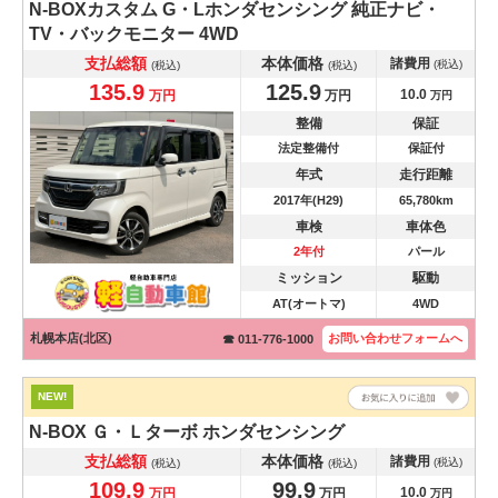
N-BOXカスタム
G・Lホンダセンシング 純正ナビ・
TV・バックモニター 4WD
支払総額
本体価格
諸費用
(税込)
(税込)
(税込)
135.9
125.9
10.0
万円
万円
万円
整備
保証
法定整備付
保証付
年式
走行距離
2017年(H29)
65,780km
車検
車体色
2年付
パール
ミッション
駆動
AT(オートマ)
4WD
札幌本店(北区)
お問い合わせ
フォームへ
☎ 011-776-1000
NEW!
N-BOX
Ｇ・Ｌターボ ホンダセンシング
支払総額
本体価格
諸費用
(税込)
(税込)
(税込)
109.9
99.9
10.0
万円
万円
万円