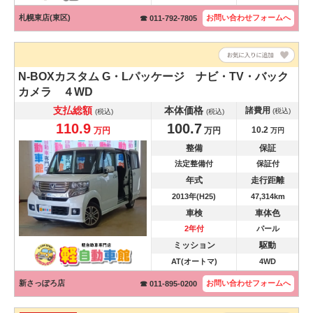
札幌東店(東区)
お問い合わせ
フォームへ
☎ 011-792-7805
N-BOXカスタム
G・Lパッケージ ナビ・TV・バック
カメラ ４WD
支払総額
本体価格
諸費用
(税込)
(税込)
(税込)
110.9
100.7
10.2
万円
万円
万円
整備
保証
法定整備付
保証付
年式
走行距離
2013年(H25)
47,314km
車検
車体色
2年付
パール
ミッション
駆動
AT(オートマ)
4WD
新さっぽろ店
お問い合わせ
フォームへ
☎ 011-895-0200