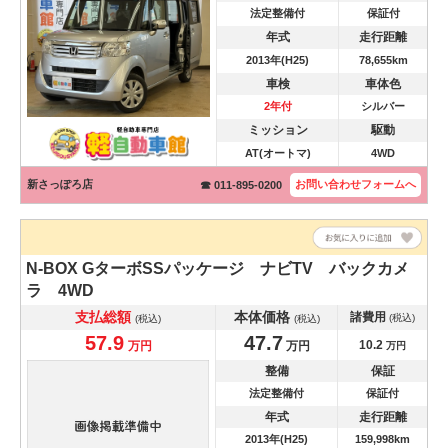
法定整備付
保証付
年式
走行距離
2013年(H25)
78,655km
車検
車体色
2年付
シルバー
ミッション
駆動
AT(オートマ)
4WD
新さっぽろ店
お問い合わせ
フォームへ
☎ 011-895-0200
N-BOX
GターボSSパッケージ ナビTV バックカメ
ラ 4WD
支払総額
本体価格
諸費用
(税込)
(税込)
(税込)
57.9
47.7
10.2
万円
万円
万円
整備
保証
法定整備付
保証付
年式
走行距離
2013年(H25)
159,998km