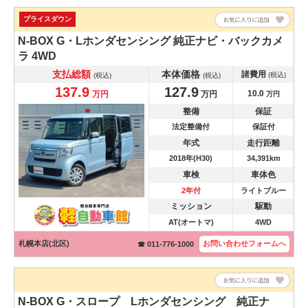
プライスダウン
N-BOX
G・Lホンダセンシング 純正ナビ・バックカメ
ラ 4WD
支払総額
本体価格
諸費用
(税込)
(税込)
(税込)
137.9
127.9
10.0
万円
万円
万円
整備
保証
法定整備付
保証付
年式
走行距離
2018年(H30)
34,391km
車検
車体色
2年付
ライトブルー
ミッション
駆動
AT(オートマ)
4WD
札幌本店(北区)
お問い合わせ
フォームへ
☎ 011-776-1000
N-BOX
G・スロープ Lホンダセンシング 純正ナ