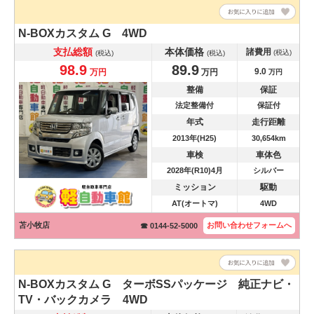
N-BOXカスタム
G 4WD
支払総額
本体価格
諸費用
(税込)
(税込)
(税込)
98.9
89.9
9.0
万円
万円
万円
整備
保証
法定整備付
保証付
年式
走行距離
2013年(H25)
30,654km
車検
車体色
2028年(R10)4月
シルバー
ミッション
駆動
AT(オートマ)
4WD
苫小牧店
お問い合わせ
フォームへ
☎ 0144-52-5000
N-BOXカスタム
G ターボSSパッケージ 純正ナビ・
TV・バックカメラ 4WD