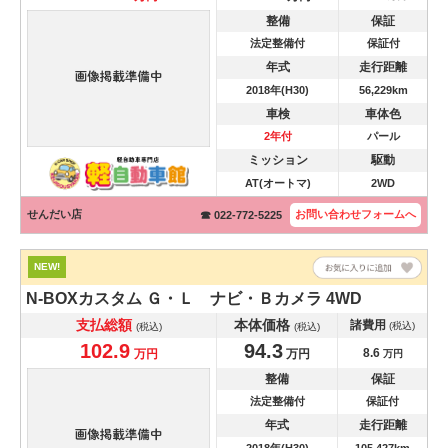
整備
保証
法定整備付
保証付
年式
走行距離
2018年(H30)
56,229km
車検
車体色
2年付
パール
ミッション
駆動
AT(オートマ)
2WD
せんだい店
お問い合わせ
フォームへ
☎ 022-772-5225
NEW!
N-BOXカスタム
Ｇ・Ｌ ナビ・Ｂカメラ 4WD
支払総額
本体価格
諸費用
(税込)
(税込)
(税込)
102.9
94.3
8.6
万円
万円
万円
整備
保証
法定整備付
保証付
年式
走行距離