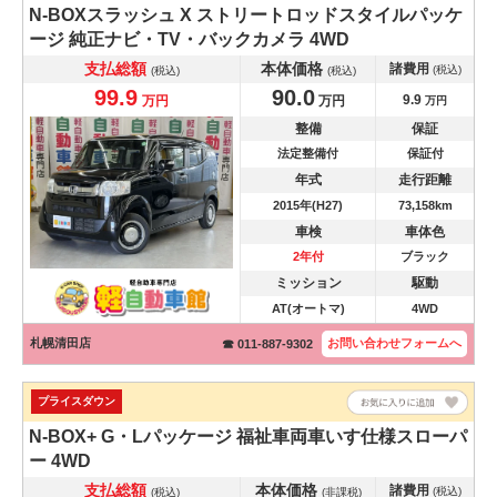
N-BOXスラッシュ
X ストリートロッドスタイルパッケ
ージ 純正ナビ・TV・バックカメラ 4WD
支払総額
本体価格
諸費用
(税込)
(税込)
(税込)
99.9
90.0
9.9
万円
万円
万円
整備
保証
法定整備付
保証付
年式
走行距離
2015年(H27)
73,158km
車検
車体色
2年付
ブラック
ミッション
駆動
AT(オートマ)
4WD
札幌清田店
お問い合わせ
フォームへ
☎ 011-887-9302
プライスダウン
N-BOX+
G・Lパッケージ 福祉車両車いす仕様スローパ
ー 4WD
支払総額
本体価格
諸費用
(税込)
(税込)
(非課税)