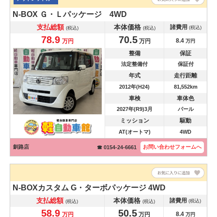
N-BOX
Ｇ・Ｌパッケージ 4WD
支払総額
本体価格
諸費用
(税込)
(税込)
(税込)
78.9
70.5
8.4
万円
万円
万円
整備
保証
法定整備付
保証付
年式
走行距離
2012年(H24)
81,552km
車検
車体色
2027年(R9)3月
パール
ミッション
駆動
AT(オートマ)
4WD
釧路店
お問い合わせ
フォームへ
☎ 0154-24-6661
N-BOXカスタム
G・ターボパッケージ 4WD
支払総額
本体価格
諸費用
(税込)
(税込)
(税込)
58.9
50.5
8.4
万円
万円
万円