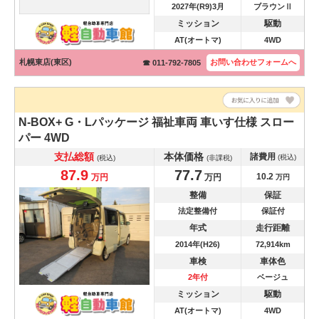
2027年(R9)3月
ブラウンⅡ
ミッション
駆動
AT(オートマ)
4WD
札幌東店(東区)
お問い合わせ
フォームへ
☎ 011-792-7805
N-BOX+
G・Lパッケージ 福祉車両 車いす仕様 スロー
パー 4WD
支払総額
本体価格
諸費用
(税込)
(税込)
(非課税)
87.9
77.7
10.2
万円
万円
万円
整備
保証
法定整備付
保証付
年式
走行距離
2014年(H26)
72,914km
車検
車体色
2年付
ベージュ
ミッション
駆動
AT(オートマ)
4WD