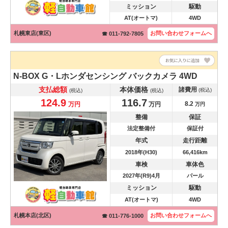
ミッション
駆動
AT(オートマ)
4WD
札幌東店(東区)
お問い合わせ
フォームへ
☎ 011-792-7805
N-BOX
G・Lホンダセンシング バックカメラ 4WD
支払総額
本体価格
諸費用
(税込)
(税込)
(税込)
124.9
116.7
8.2
万円
万円
万円
整備
保証
法定整備付
保証付
年式
走行距離
2018年(H30)
66,416km
車検
車体色
2027年(R9)4月
パール
ミッション
駆動
AT(オートマ)
4WD
札幌本店(北区)
お問い合わせ
フォームへ
☎ 011-776-1000