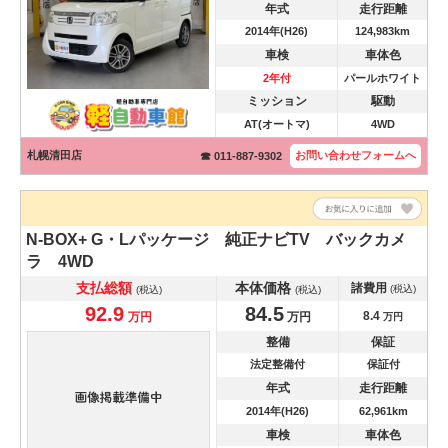
年式
走行距離
2014年(H26)
124,983km
車検
車体色
2年付
パールホワイト
ミッション
駆動
AT(オートマ)
4WD
札幌清田店
お問い合わせ
フォームへ
☎ 011-887-9302
N-BOX+
G・Lパッケージ 純正ナビTV バックカメ
ラ 4WD
支払総額
本体価格
諸費用
(税込)
(税込)
(税込)
92.9
84.5
8.4
万円
万円
万円
整備
保証
法定整備付
保証付
年式
走行距離
2014年(H26)
62,961km
車検
車体色